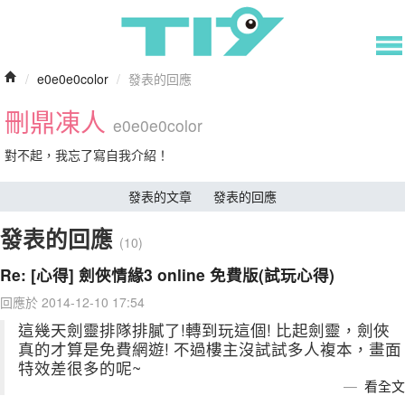
/
e0e0e0color
/
發表的回應
刪鼎凍人
e0e0e0color
對不起，我忘了寫自我介紹！
發表的文章
發表的回應
發表的回應
(10)
Re: [心得] 劍俠情緣3 online 免費版(試玩心得)
回應於 2014-12-10 17:54
這幾天劍靈排隊排膩了!轉到玩這個! 比起劍靈，劍俠
真的才算是免費網遊! 不過樓主沒試試多人複本，畫面
特效差很多的呢~
看全文