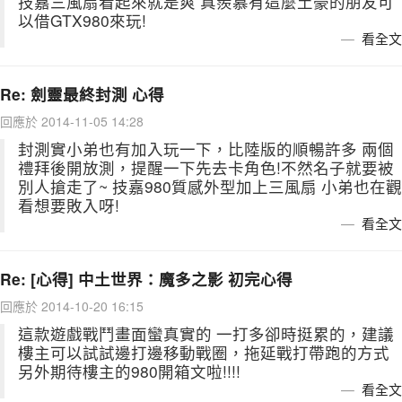
技嘉三風扇看起來就是爽 真羨慕有這麼土豪的朋友可
以借GTX980來玩!
看全文
Re: 劍靈最終封測 心得
回應於 2014-11-05 14:28
封測實小弟也有加入玩一下，比陸版的順暢許多 兩個
禮拜後開放測，提醒一下先去卡角色!不然名子就要被
別人搶走了~ 技嘉980質感外型加上三風扇 小弟也在觀
看想要敗入呀!
看全文
Re: [心得] 中土世界：魔多之影 初完心得
回應於 2014-10-20 16:15
這款遊戲戰鬥畫面蠻真實的 一打多卻時挺累的，建議
樓主可以試試邊打邊移動戰圈，拖延戰打帶跑的方式
另外期待樓主的980開箱文啦!!!!
看全文