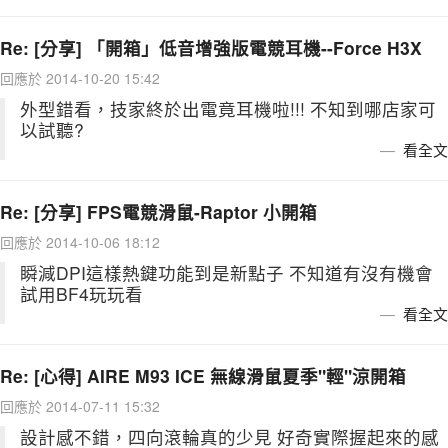
Re: [分享] 「開箱」低音增強版電競耳機--Force H3X
回應於 2014-10-20 15:42
外型錯看，技家終於出電竟耳機啦!!! 不知到哪店家可
以試聽?
看全文
Re: [分享] FPS電競滑鼠-Raptor 小開箱
回應於 2014-10-06 18:12
瞬減DPI這樣熱鍵功能到是新點子 不知道有沒有機會
試用BF4玩玩看
看全文
Re: [心得] AIRE M93 ICE 無線滑鼠夏季"輕"涼開箱
回應於 2014-07-11 15:32
設計感不錯，四向滾輪真的少見 好奇實際握起來的感