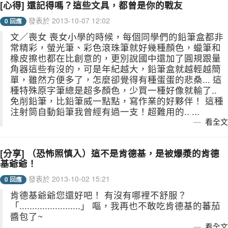
[心得] 還記得嗎？這些文具，都曾是你的戰友
發表於 2013-10-07 12:02
0 回應
文／喪女 喪女小學的時候，每個同學們的鉛筆盒都非
常精彩，螢光筆、彩色滾珠筆就好幾種顏色，蠟筆和
橡皮擦也都在比創意的，更別說國中還加了圓規跟量
角器這些有沒的，可是年紀越大，鉛筆盒就越輕越簡
單，雖然方便多了，怎麼卻覺得有種蛋蛋的悲桑... 這
種特殊原字筆總是超多顏色，少買一種好像就輸了..
免削鉛筆，比鉛筆威一點點，寫作業的好夥伴！ 這種
注射筒自動鉛筆我曾經有過一支！超難用的.. ...
看全文
[分享] （恐怖照慎入）這不是肯德基，是被爆漿的肯德
基爺爺！
發表於 2013-10-02 15:21
0 回應
肯德基爺爺您還好吧！ 有沒有哪裡不舒服？
「........................」 嘔，我再也不敢吃肯德基的蕃茄
醬包了~
看全文