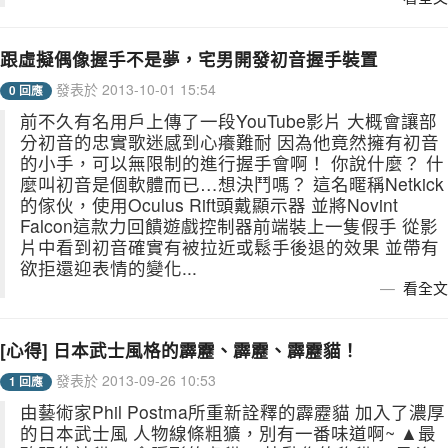
跟虛擬偶像握手不是夢，宅男開發初音握手裝置
發表於 2013-10-01 15:54
0 回應
前不久有名用戶上傳了一段YouTube影片 大概會讓部
分初音的忠實歌迷感到心癢難耐 因為他竟然擁有初音
的小手，可以無限制的進行握手會啊！ 你說什麼？ 什
麼叫初音是個軟體而已…想決鬥嗎？ 這名暱稱Netkick
的傢伙，使用Oculus Rift頭戴顯示器 並將Novint
Falcon這款力回饋遊戲控制器前端裝上一隻假手 從影
片中看到初音確實有被拉近或鬆手後退的效果 並帶有
欲拒還迎表情的變化...
看全文
[心得] 日本武士風格的霹靂、霹靂、霹靂貓！
發表於 2013-09-26 10:53
1 回應
由藝術家Phil Postma所重新詮釋的霹靂貓 加入了濃厚
的日本武士風 人物線條粗獷，別有一番味道啊~ ▲最