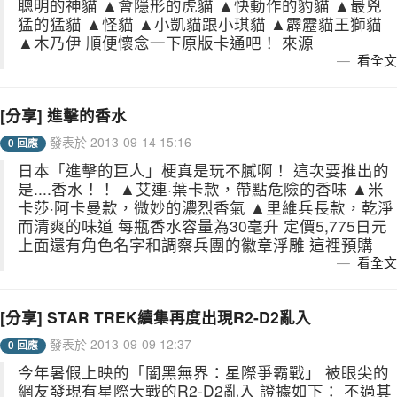
聰明的神貓 ▲會隱形的虎貓 ▲快動作的豹貓 ▲最兇
猛的猛貓 ▲怪貓 ▲小凱貓跟小琪貓 ▲霹靂貓王獅貓
▲木乃伊 順便懷念一下原版卡通吧！ 來源
看全文
[分享] 進擊的香水
發表於 2013-09-14 15:16
0 回應
日本「進擊的巨人」梗真是玩不膩啊！ 這次要推出的
是....香水！！ ▲艾連·葉卡款，帶點危險的香味 ▲米
卡莎·阿卡曼款，微妙的濃烈香氣 ▲里維兵長款，乾淨
而清爽的味道 每瓶香水容量為30毫升 定價5,775日元
上面還有角色名字和調察兵團的徽章浮雕 這裡預購
看全文
[分享] STAR TREK續集再度出現R2-D2亂入
發表於 2013-09-09 12:37
0 回應
今年暑假上映的「闇黑無界：星際爭霸戰」 被眼尖的
網友發現有星際大戰的R2-D2亂入 證據如下： 不過其