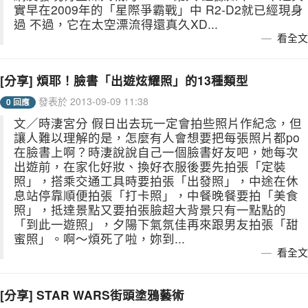
實早在2009年的「星際爭霸戰」中 R2-D2就已經現身
過 不過，它在太空漂流得還真久XD...
看全文
[分享] 煩耶！臉書「出遊炫耀照」的13種類型
發表於 2013-09-09 11:38
0 回應
文／時淒宮分 假日出去玩一定會拍些照片作紀念，但
讓人難以理解的是，怎麼有人會想要把每張照片都po
在臉書上啊？時淒說說自己一個臉書好友吧，她每次
出遊前，在家化好妝、換好衣服後要先拍張「定裝
照」，搭乘交通工具時要拍張「出發照」，中途在休
息站停靠順便拍張「打卡照」，中餐晚餐要拍「美食
照」，抵達景點又要拍張臉超大背景只有一點點的
「到此一遊照」，夕陽下氣氛佳再來跟男友拍張「甜
蜜照」。啊～煩死了啦，妳到...
看全文
[分享] STAR WARS街頭塗鴉藝術