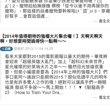
1、嬰兒自動餵食器 你當養小孩是在養寵物喔？(|||ﾟ
дﾟ) 2、寵物拍拍撫摸機 標榜「從今以後不用再摸你的
寵物」，那這樣的話養寵物要幹嘛啦(ﾒ ﾟ皿ﾟ)ﾒ 3、穿襪
好幫手 ...會買這個產...
看全文
【2014年值得期待的強檔大片集合囉！】天啊天啊天
啊，好想要時間過得快一點啊～～
發表於 2013-11-04 14:25
1 回應
看來大家都對2015的電影圈報以最大的期待，畢竟將
會迎來「超級英雄大亂鬥」加上「超科幻未來世界」
星光璀璨的好萊塢大片之年～～ 雖然目光放遠很重
要，但是小編還是要為【2014年上映的強檔大片】們
爭口氣阿～誰說只能期待2015？貌似低調平凡的明年
也是有許多驚人之作的哦！絕對可以讓高手們一飽眼
福滴 廢話不多說～～馬上開始！！！ ▼《馴龍高手
2》（How to Train Your Dra...
看全文