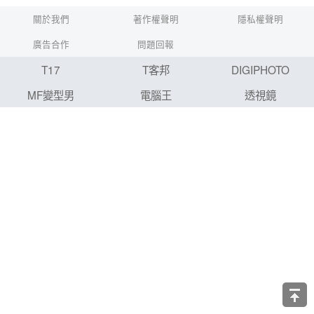
關於我們
著作權聲明
隱私權聲明
廣告合作
問題回報
T17
T客邦
DIGIPHOTO
MF變型男
電腦王
透視鏡