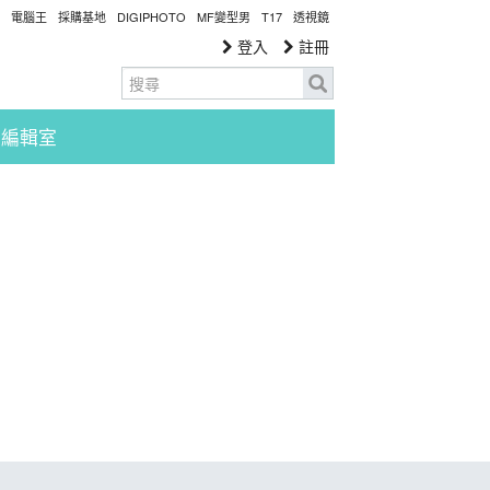
電腦王
採購基地
DIGIPHOTO
MF變型男
T17
透視鏡
登入
註冊
編輯室