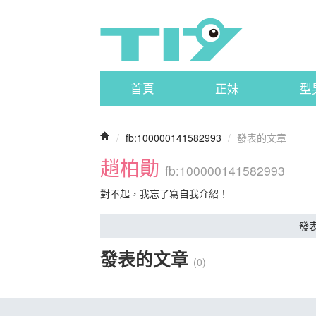
首頁
正妹
型
/
fb:100000141582993
/
發表的文章
趙柏勛
fb:100000141582993
對不起，我忘了寫自我介紹！
發
發表的文章
(0)