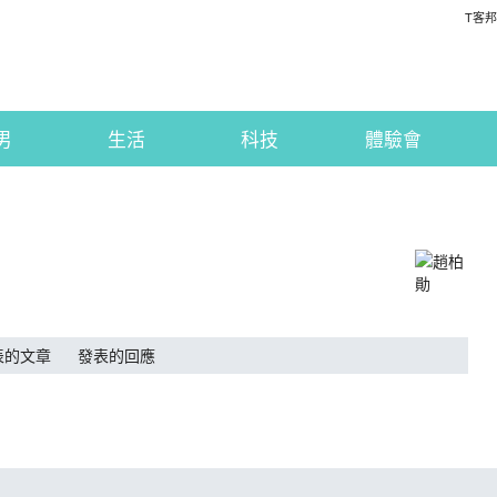
T客邦
男
生活
科技
體驗會
表的文章
發表的回應