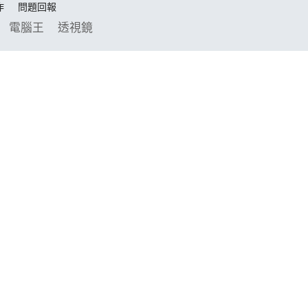
作
問題回報
電腦王
透視鏡