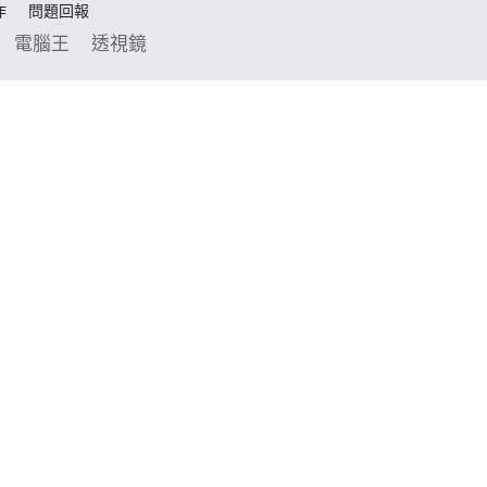
作
問題回報
電腦王
透視鏡