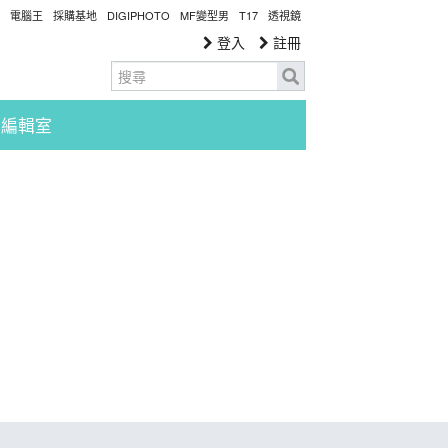
電腦王
採購基地
DIGIPHOTO
MF變型男
T17
透視鏡
登入
註冊
編輯室