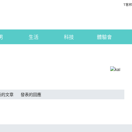
T客邦
男
生活
科技
體驗會
表的文章
發表的回應