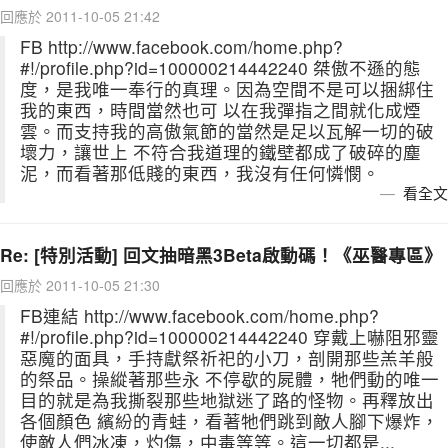
回應於 2011-10-05 21:42
FB http://www.facebook.com/home.php?
#!/profile.php?id=100000214442240 桀傲不遜的態
度，是我唯一奉行的真理。因為空間不是可以捆綁住
我的東西，時間當然也可 以在我彈指之間就化成煙
雲。而支持我的高傲氣節的當然是足以瓦解一切的破
壞力，讓世上 不符合我道理的鐵壁都成了破碎的塵
泥，而看著那低賤的東西，我沒有任何憐憫。
看全文
Re: [特別活動] 回文抽暗黑3Beta啟動碼！《巫醫專區》
回應於 2011-10-05 21:30
FB連結 http://www.facebook.com/home.php?
#!/profile.php?id=100000214442240 穿戴上嚇阻邪靈
惡魔的面具，手持獻祭祈祀的小刀，剖開那些羔羊般
的祭品。操縱著那些永 不停歇的屍體，牠們動的唯一
目的就是為我撕裂那些地獄迷了路的怪物。再釋放出
各個顏色 繽紛的青蛙，看著牠們跳到敵人腳下爆炸，
使敵人們冰凍，灼傷，中毒等等。這一切都是...