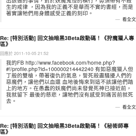
出該做的事情，對於妖魔鬼怪的橫行，毋須帶有不殺
生的戒律 ，因為我的正義不是華而不實的書經，而是
著實讓牠們用身體感受正義的刻印。
看全文
Re: [特別活動] 回文抽暗黑3Beta啟動碼！《狩魔獵人專
區》
回應於 2011-10-05 21:52
我的FB http://www.facebook.com/home.php?
#!/profile.php?id=100000214442240 有如惡魔獵人但
丁般的雙槍，帶著復仇的氣息，誓死殺盡騷擾人們的
惡魔們，讓他們以血還 血地後悔來到這不該讓他們踏
上的地方。在愚蠢的妖魔們尚未發覺死神已接近前，
我就留下 最後的慈悲，讓牠們沒有感受到痛苦前就死
去。
看全文
Re: [特別活動] 回文抽暗黑3Beta啟動碼！《秘術師專
區》