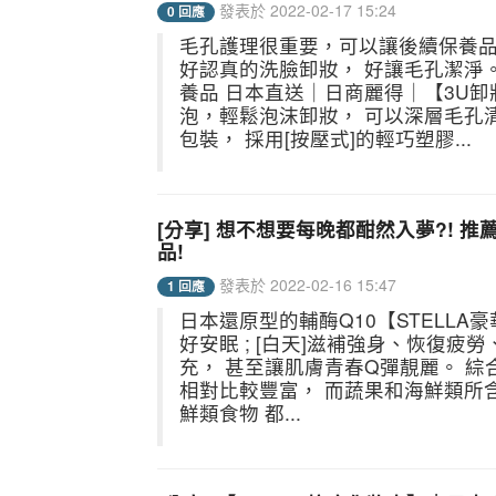
發表於 2022-02-17 15:24
0 回應
毛孔護理很重要，可以讓後續保養品
好認真的洗臉卸妝， 好讓毛孔潔淨。
養品 日本直送｜日商麗得｜【3U卸妝
泡，輕鬆泡沫卸妝， 可以深層毛孔
包裝， 採用[按壓式]的輕巧塑膠...
[分享] 想不想要每晚都酣然入夢?! 推
品!
發表於 2022-02-16 15:47
1 回應
日本還原型的輔酶Q10【STELLA豪
好安眠 ; [白天]滋補強身、恢復疲勞、
充， 甚至讓肌膚青春Q彈靚麗。 綜
相對比較豐富， 而蔬果和海鮮類所
鮮類食物 都...