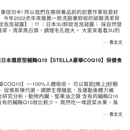
事倍功半! 所以我們在擦保養品前的前置作業就是好
 今年2022虎年來推薦一款洗臉兼卸妝的碳酸清潔保
泡泡凝露】｜!!! ｜日本3U卸妝泡泡凝露｜ 採自然發
清潔，清潔黑白頭，調理毛孔粗大。 大家來看看3U的
看全文
薦日本還原型輔酶Q10【STELLA豪華COQ10】保健食
華COQ10】~~100%人體吸收， 可以幫助[晚上]好睏
 促進新陳代謝、調節生理機能、​​​​​​及運動後體力補
合研究分析，動物內臟、堅果油之類 含有的輔酶Q10
含有的輔酶Q10就比較少。 既然吃一堆蔬菜水果、海
看全文