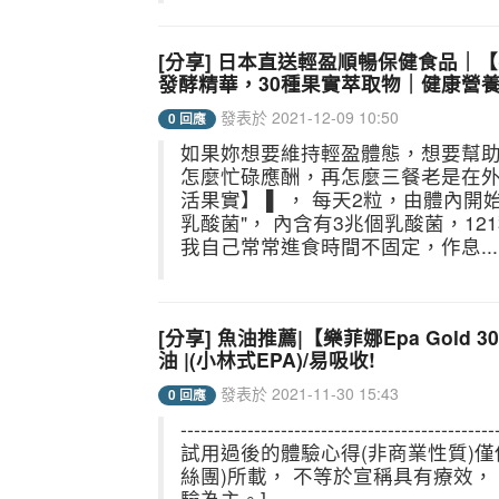
[分享] 日本直送輕盈順暢保健食品｜
發酵精華，30種果實萃取物｜健康營養
發表於 2021-12-09 10:50
0 回應
如果妳想要維持輕盈體態，想要幫助
怎麼忙碌應酬，再怎麼三餐老是在外，
活果實】 ▌ ， 每天2粒，由體內
乳酸菌"， 內含有3兆個乳酸菌，12
我自己常常進食時間不固定，作息...
[分享] 魚油推薦|【樂菲娜Epa Gold 
油 |(小林式EPA)/易吸收!
發表於 2021-11-30 15:43
0 回應
-----------------------------------------
試用過後的體驗心得(非商業性質)
絲團)所載， 不等於宣稱具有療效
驗為主。] ===...