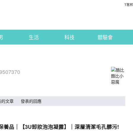
T客邦
男
生活
科技
體驗會
49507370
表的文章
發表的回應
潔保養品｜【3U卸妝泡泡凝露】｜深層清潔毛孔髒污!