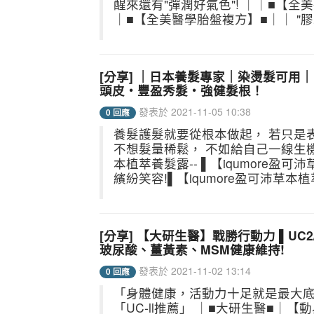
醒來還有"彈潤好氣色"! ｜｜■【全
｜■【全美醫學胎盤複方】■｜｜ "膠囊"--簡
[分享] ｜日本養髮專家｜染燙髮可用｜
頭皮・豐盈秀髮・強健髮根！
發表於 2021-11-05 10:38
0 回應
養髮護髮就要從根本做起， 若只是
不想髮量稀鬆， 不如給自己一線生機
本植萃養髮露-- ▌【iqumore
繽紛笑容! ​​​​​ ▌【iqumore盈可
[分享] 【大研生醫】戰勝行動力 ▌UC
玻尿酸、薑黃素、MSM健康維持!
發表於 2021-11-02 13:14
0 回應
「身體健康，活動力十足就是最大底
「UC-ll推薦」 ｜■大研生醫■｜【