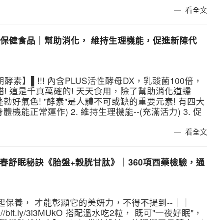
看全文
送保健食品｜幫助消化， 維持生理機能，促進新陳代
素】▌!!! 內含PLUS活性酵母DX，乳酸菌100倍，
錯! 這是千真萬確的! 天天食用，除了幫助消化道蠕
勃好氣色! "酵素"是人體不可或缺的重要元素! 有四大
體機能正常運作) 2. 維持生理機能--(充滿活力) 3. 促
看全文
青春舒眠秘訣《胎盤+穀胱甘肽》｜360項西藥檢驗，通
衡一起保養， 才能彰顯它的美妍力，不得不提到--｜｜
/bit.ly/3i3MUkO 搭配溫水吃2粒， 既可"一夜好眠"，