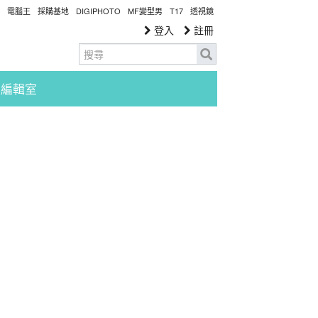
電腦王
採購基地
DIGIPHOTO
MF變型男
T17
透視鏡
登入
註冊
編輯室