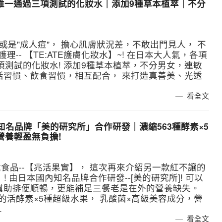
日本唯一通過三項測試的化妝水｜添加9種草本植萃｜不分
，或是"成人痘"， 擔心肌膚狀況差，不敢出門見人， 不
-- 【TE:ATE護膚化妝水】~! 在日本大人氣，各項
三項測試的化妝水! 添加9種草本植萃，不分男女，連敏
活習慣、飲食習慣，相互配合， 來打造真善美、光透
看全文
內知名品牌「美的研究所」合作研發｜濃縮563種酵素×5
營養輕盈無負擔!
食品--【兆活果實】， 這次再來介紹另一款紅不讓的
! 由日本國內知名品牌合作研發--[美的研究所]! 可以
幫助排便順暢，更能補足三餐老是在外的營養缺失。
的活酵素×5種超級水果， 乳酸菌×高級美容成分，營
.
看全文