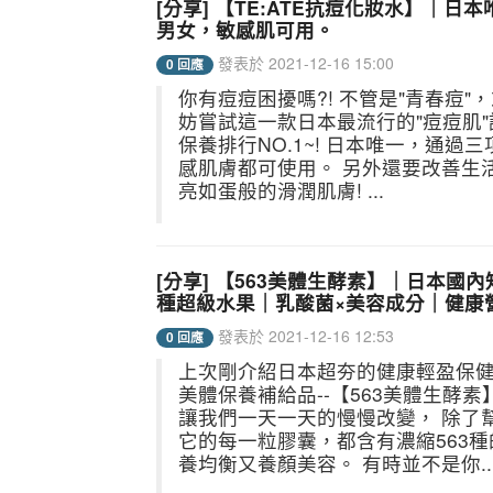
[分享] 【TE:ATE抗痘化妝水】｜
男女，敏感肌可用。
發表於 2021-12-16 15:00
0 回應
你有痘痘困擾嗎?! 不管是"青春痘"
妨嘗試這一款日本最流行的"痘痘肌"護理
保養排行NO.1~! 日本唯一，通過
感肌膚都可使用。 另外還要改善生
亮如蛋般的滑潤肌膚! ...
[分享] 【563美體生酵素】｜日本國
種超級水果｜乳酸菌×美容成分｜健康
發表於 2021-12-16 12:53
0 回應
上次剛介紹日本超夯的健康輕盈保健
美體保養補給品--【563美體生酵素】
讓我們一天一天的慢慢改變， 除了
它的每一粒膠囊，都含有濃縮563種
養均衡又養顏美容。 有時並不是你..