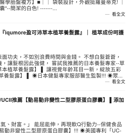
美醫學胎盤複方】■｜｜ 袋裝設計，外觀挺羅曼蒂克! ｜
潔的白色! -------...
看全文
『iqumore盈可沛草本植萃養髮露』｜ 植萃成份呵護
表面功夫，不如別浪費時間與金錢。 不想白髮蒼蒼，
，讓髮根因此強健， 嘗試我推薦的日本養髮專家--草
盈可沛草本植萃養髮露】 ▌ 讓視覺年齡耳目一新，綻放五彩
沛草本植萃養髮露】 ▌ ◉日本健髮專家服部醫生監製!!! ◉眾...
看全文
2/UCII推薦【動易動非變性二型膠原蛋白膠囊】 ▌添加
氣、財富。」 能屈能伸，再現軟Q行動力--保健食品
動易動非變性二型膠原蛋白膠囊】!!! ◉美國專利「UC-