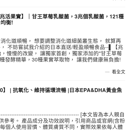
【兆活果實】｜甘王草莓乳酸菌，3兆個乳酸菌，121種
均衡!
消化道順暢， 想要調整消化道細菌叢生態， 就算再
 不妨嘗試我介紹的日本直送/輕盈順暢食品--▌【兆
開始，慢慢的改變， 讓獨家首創，獨家添加的"甘王草莓
1種發酵精華，30種果實萃取物， 讓我們健康無負擔!
看全文
300】 | 抗氧化、維持循環流暢 |日本EPA&DHA黃金魚
--------------------------------------------------- [本文皆為本人親自
僅供參考。 產品成分及功效說明，引用商品或官網(含粉
， 每個人使用習慣、體質膚質不同，實際效果依每人體