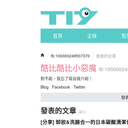
首頁
正妹
型
/
fb:100000249507370
/
發表的文章
酷比酷比小惡魔
fb:1000002
對不起，我忘了寫自我介紹！
Blog
·
Facebook
·
Twitter
·
發
發表的文章
(61)
[分享] 卸妝&洗臉合一的日本碳酸清