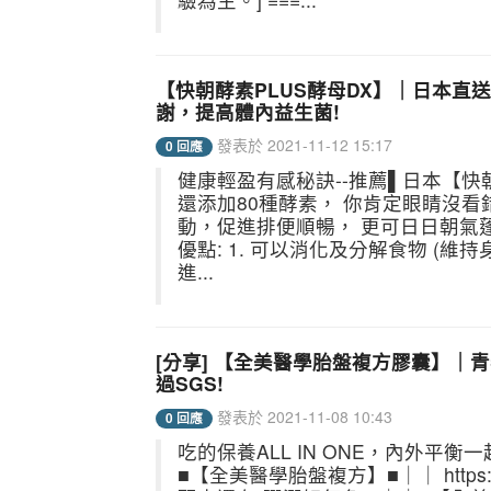
【快朝酵素PLUS酵母DX】｜日本直
謝，提高體內益生菌!
發表於 2021-11-12 15:17
0 回應
健康輕盈有感秘訣--推薦▌日本【快朝酵
還添加80種酵素， 你肯定眼睛沒看
動，促進排便順暢， 更可日日朝氣蓬
優點: 1. 可以消化及分解食物 (維持身
進...
[分享] 【全美醫學胎盤複方膠囊】｜
過SGS!
發表於 2021-11-08 10:43
0 回應
吃的保養ALL IN ONE，內外平
■【全美醫學胎盤複方】■｜｜ https:/