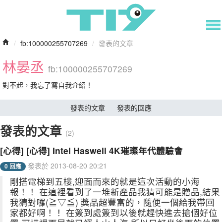
/
fb:100000255707269
/
發表的文章
林晏丞
fb:100000255707269
對不起，我忘了寫自我介紹！
發表的文章
發表的回應
發表的文章
(2)
[心得] [心得] Intel Haswell 4K璀璨年代體驗會
發表於 2013-08-20 20:21
0 回應
剛搭電梯到五樓,迎面而來的就是這次活動的小海
報！！ 在這裡看到了一堆新產品我猜可能是贈品,結果
我猜對囉(≧▽≦) 獎品超豐富的，隨便一個給我帶回
家都好啊！！ 在簽到處簽到以後就趕快進去搶個好位