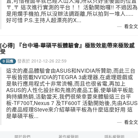
置,可惜裡面早就已經人山人海,所以只好坐後面的位置
〒ˍ〒 這次進行實測的平台！！ 活動開始囉!! 不過因為
是用爛手機拍,所以沒辦法調距離,所以拍到一堆人.....
好可惜 P.S.主持人超漂亮的X...
看全文
[心得] 『台中場-華碩平板體驗會』極致效能帶來極致感
受
發表於 2012-12-26 22:59
0 回應
這次的產品體驗會由ASUS和NVIDIA所贊助,而此三台
平板皆搭載NVIDIA的TEGRA 3處理器,在處理遊戲或
是執行應用程式十非常流暢,而且也很省電,再加上
ASUS的人性化設計和先進的產品工藝,使華碩平板能
夠持續熱銷,活動當天,我們很榮幸要來體驗這三台平
板-TF700T,Nexus 7 及TF600T 活動開始後,先由ASUS
的產品經理Steve來介紹華碩平板為什麼這麼好用 這
是華碩平板...
看全文
關於我們
著作權聲明
隱私權聲明