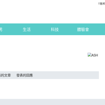
T客邦
男
生活
科技
體驗會
表的文章
發表的回應