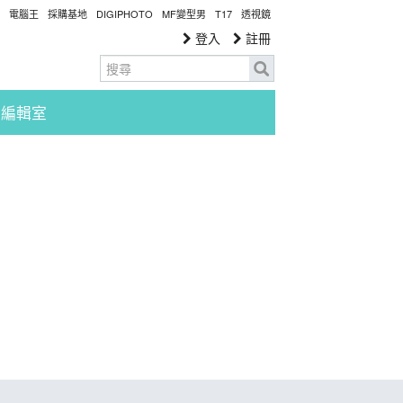
電腦王
採購基地
DIGIPHOTO
MF變型男
T17
透視鏡
登入
註冊
編輯室