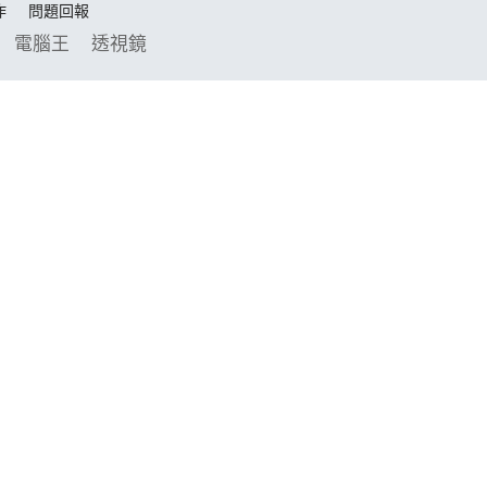
作
問題回報
電腦王
透視鏡