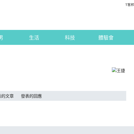
T客邦
男
生活
科技
體驗會
表的文章
發表的回應