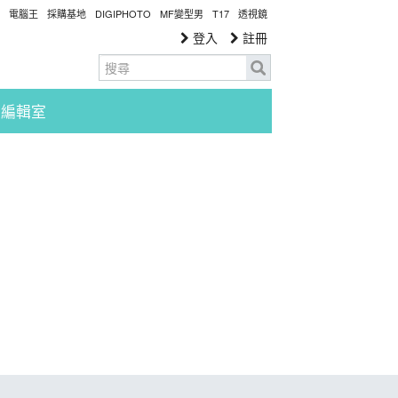
電腦王
採購基地
DIGIPHOTO
MF變型男
T17
透視鏡
登入
註冊
編輯室