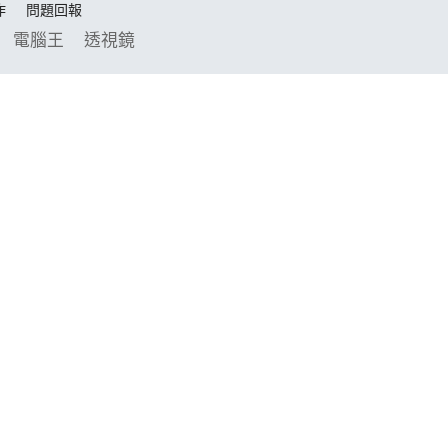
作
問題回報
電腦王
透視鏡