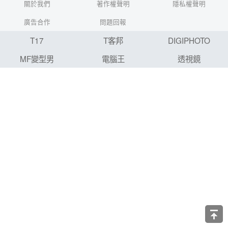
關於我們
著作權聲明
隱私權聲明
廣告合作
問題回報
T17
T客邦
DIGIPHOTO
MF變型男
電腦王
透視鏡