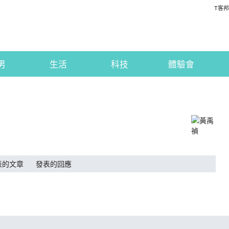
T客邦
男
生活
科技
體驗會
表的文章
發表的回應