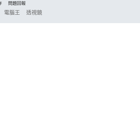
作
問題回報
電腦王
透視鏡