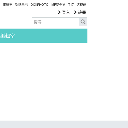
電腦王
採購基地
DIGIPHOTO
MF變型男
T17
透視鏡
登入
註冊
編輯室