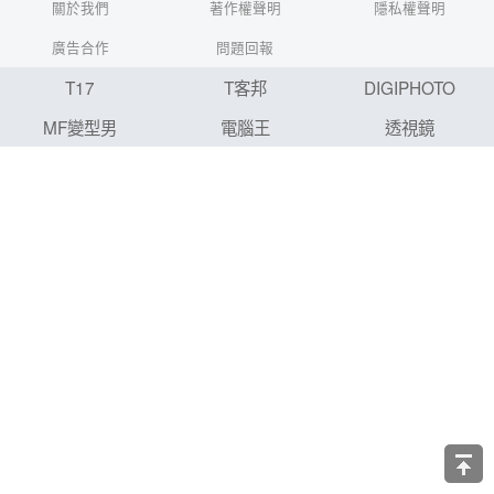
關於我們
著作權聲明
隱私權聲明
廣告合作
問題回報
T17
T客邦
DIGIPHOTO
MF變型男
電腦王
透視鏡