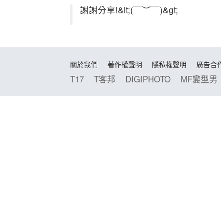
謝謝分享!&lt;(￣︶￣)&gt;
關於我們
著作權聲明
隱私權聲明
廣告合
T17
T客邦
DIGIPHOTO
MF變型男