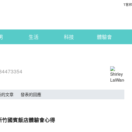
T客邦
男
生活
科技
體驗會
884473354
表的文章
發表的回應
y s3 新竹國賓飯店體驗會心得