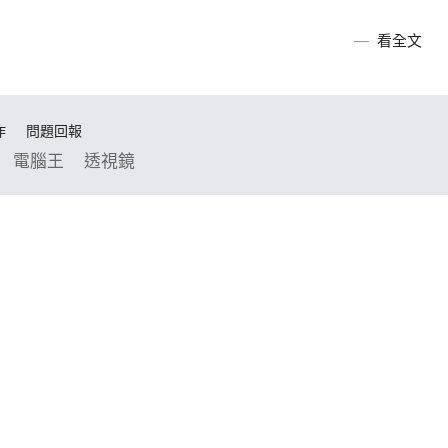
看全文
作
問題回報
電腦王
透視鏡