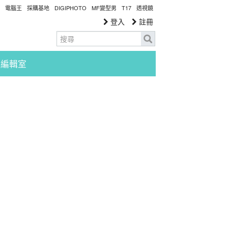
電腦王
採購基地
DIGIPHOTO
MF變型男
T17
透視鏡
登入
註冊
編輯室