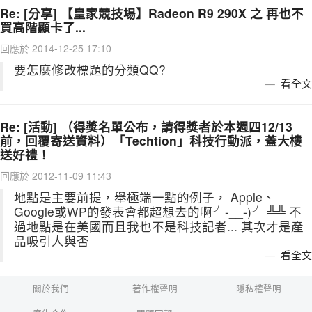
Re: [分享] 【皇家競技場】Radeon R9 290X 之 再也不
買高階顯卡了...
回應於 2014-12-25 17:10
要怎麼修改標題的分類QQ?
看全文
Re: [活動] （得獎名單公布，請得獎者於本週四12/13
前，回覆寄送資料）「Techtion」科技行動派，蓋大樓
送好禮！
回應於 2012-11-09 11:43
地點是主要前提，舉極端一點的例子， Apple、
Google或WP的發表會都超想去的啊╯-__-)╯ ╩╩ 不
過地點是在美國而且我也不是科技記者... 其次才是產
品吸引人與否
看全文
關於我們
著作權聲明
隱私權聲明