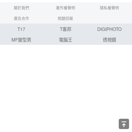
關於我們
著作權聲明
隱私權聲明
廣告合作
問題回報
T17
T客邦
DIGIPHOTO
MF變型男
電腦王
透視鏡