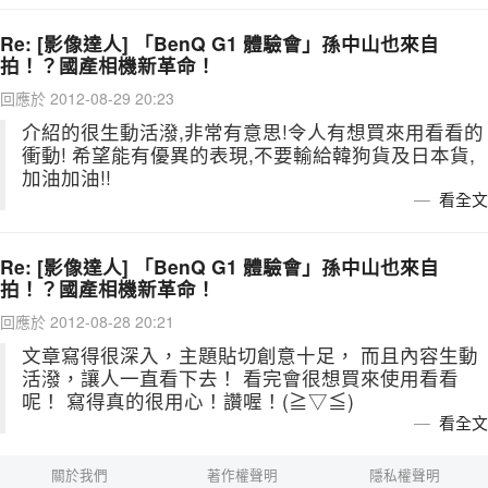
Re: [影像達人] 「BenQ G1 體驗會」孫中山也來自
拍！？國產相機新革命！
回應於 2012-08-29 20:23
介紹的很生動活潑,非常有意思!令人有想買來用看看的
衝動! 希望能有優異的表現,不要輸給韓狗貨及日本貨,
加油加油!!
看全文
Re: [影像達人] 「BenQ G1 體驗會」孫中山也來自
拍！？國產相機新革命！
回應於 2012-08-28 20:21
文章寫得很深入，主題貼切創意十足， 而且內容生動
活潑，讓人一直看下去！ 看完會很想買來使用看看
呢！ 寫得真的很用心！讚喔！(≧▽≦)
看全文
關於我們
著作權聲明
隱私權聲明