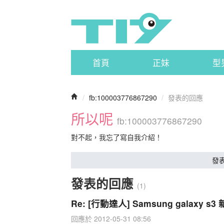
首頁
正妹
型
/
fb:100003776867290
/
發表的回應
所以呢
fb:100003776867290
對不起，我忘了寫自我介紹！
發
發表的回應
(1)
Re: [行動達人] Samsung galax
回應於 2012-05-31 08:56