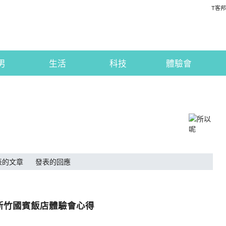
T客邦
男
生活
科技
體驗會
表的文章
發表的回應
y s3 新竹國賓飯店體驗會心得