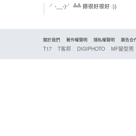
╯-__-)╯ ╩╩ 摁很好很好 :))
關於我們
著作權聲明
隱私權聲明
廣告合
T17
T客邦
DIGIPHOTO
MF變型男