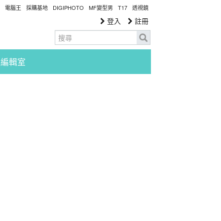
電腦王
採購基地
DIGIPHOTO
MF變型男
T17
透視鏡
登入
註冊
編輯室