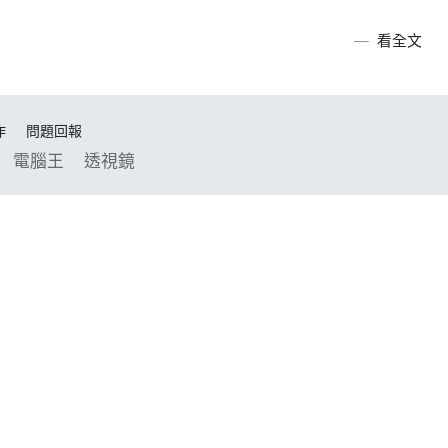
看全文
作
問題回報
電腦王
透視鏡