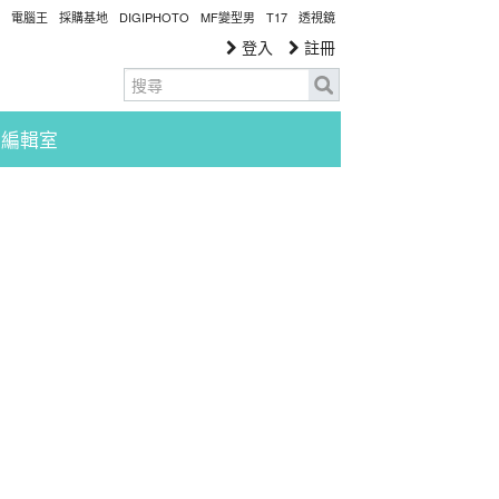
電腦王
採購基地
DIGIPHOTO
MF變型男
T17
透視鏡
登入
註冊
編輯室