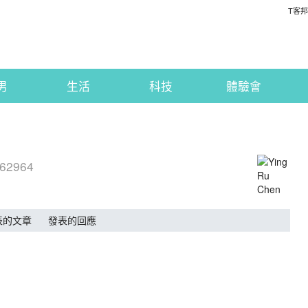
T客邦
男
生活
科技
體驗會
962964
表的文章
發表的回應