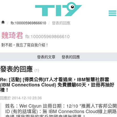
/
fb:100005969866610
/
發表的回應
魏琦君
fb:100005969866610
對不起，我忘了寫自我介紹！
發表的文章
發表的回應
發表的回應
(1)
Re: [活動] [得獎公佈]IT人才看過來，IBM智慧社群雲
(IBM Connections Cloud) 免費體驗60天，註冊再抽好
禮！
回應於 2014-12-10 23:36
姓名：Wei Cijyun 註冊日期：12/10 *推薦人T客邦公開
ID (有的話填寫)：無 IBM Connections Cloud線上網路
會議 讓我跟我的客戶跨國會議無國界！