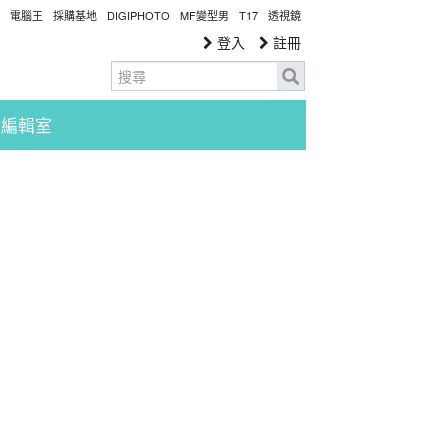
電腦王
採購基地
DIGIPHOTO
MF變型男
T17
透視鏡
登入
註冊
編輯室