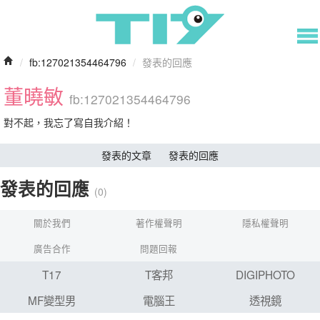
/
fb:127021354464796
/
發表的回應
董曉敏
fb:127021354464796
對不起，我忘了寫自我介紹！
發表的文章
發表的回應
發表的回應
(0)
關於我們
著作權聲明
隱私權聲明
廣告合作
問題回報
T17
T客邦
DIGIPHOTO
MF變型男
電腦王
透視鏡