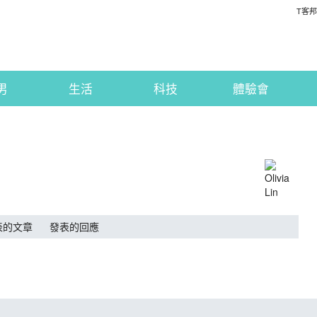
T客邦
男
生活
科技
體驗會
表的文章
發表的回應