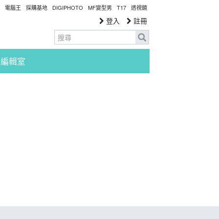
電腦王
採購基地
DIGIPHOTO
MF變型男
T17
透視鏡
登入
註冊
編輯室