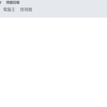
作
問題回報
電腦王
透視鏡