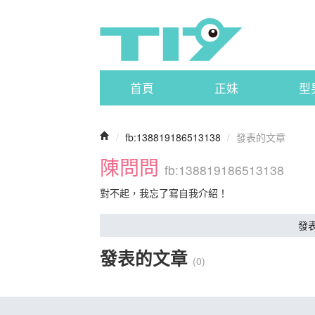
首頁
正妹
型
/
fb:138819186513138
/
發表的文章
陳問問
fb:138819186513138
對不起，我忘了寫自我介紹！
發
發表的文章
(0)