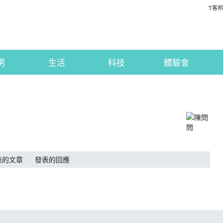
T客邦
男
生活
科技
體驗會
表的文章
發表的回應