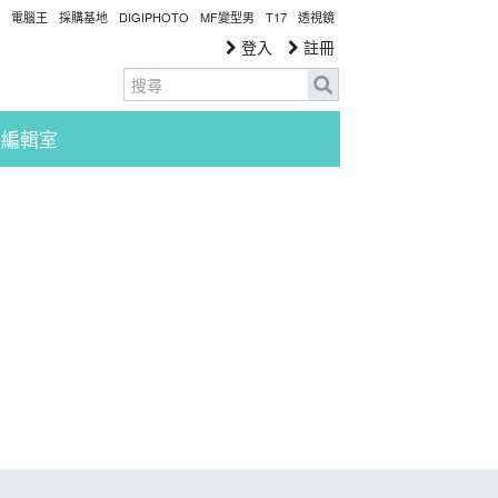
電腦王
採購基地
DIGIPHOTO
MF變型男
T17
透視鏡
登入
註冊
編輯室