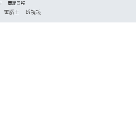
作
問題回報
電腦王
透視鏡