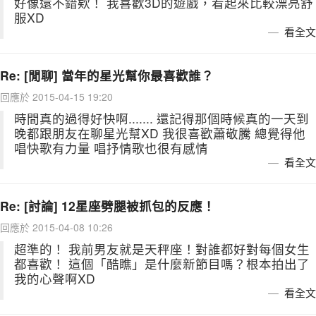
好像還不錯欸！ 我喜歡3D的遊戲，看起來比較漂亮舒
服XD
看全文
Re: [閒聊] 當年的星光幫你最喜歡誰？
回應於 2015-04-15 19:20
時間真的過得好快啊....... 還記得那個時候真的一天到
晚都跟朋友在聊星光幫XD 我很喜歡蕭敬騰 總覺得他
唱快歌有力量 唱抒情歌也很有感情
看全文
Re: [討論] 12星座劈腿被抓包的反應！
回應於 2015-04-08 10:26
超準的！ 我前男友就是天秤座！對誰都好對每個女生
都喜歡！ 這個「酷瞧」是什麼新節目嗎？根本拍出了
我的心聲啊XD
看全文