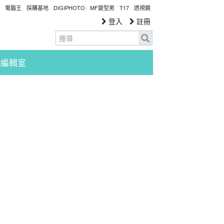
電腦王
採購基地
DIGIPHOTO
MF變型男
T17
透視鏡
登入
註冊
編輯室