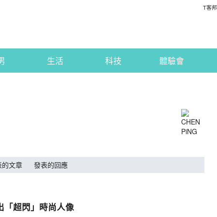
T客邦
男
生活
科技
體驗會
表的文章
發表的回應
以拍出「超閃」時尚人像