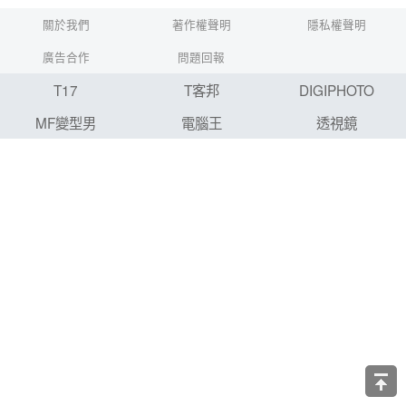
關於我們
著作權聲明
隱私權聲明
廣告合作
問題回報
T17
T客邦
DIGIPHOTO
MF變型男
電腦王
透視鏡