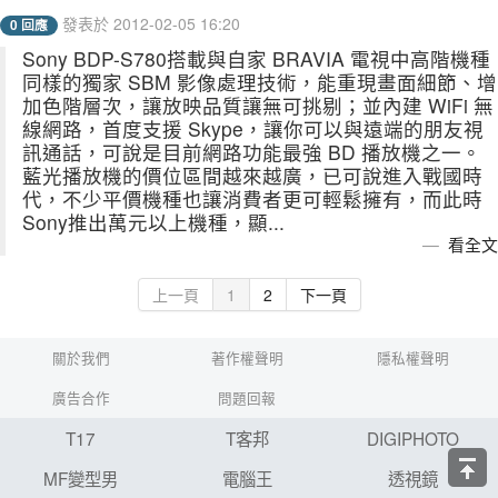
發表於 2012-02-05 16:20
0 回應
Sony BDP-S780搭載與自家 BRAVIA 電視中高階機種
同樣的獨家 SBM 影像處理技術，能重現畫面細節、增
加色階層次，讓放映品質讓無可挑剔；並內建 WiFi 無
線網路，首度支援 Skype，讓你可以與遠端的朋友視
訊通話，可說是目前網路功能最強 BD 播放機之一。
藍光播放機的價位區間越來越廣，已可說進入戰國時
代，不少平價機種也讓消費者更可輕鬆擁有，而此時
Sony推出萬元以上機種，顯...
看全文
上一頁
1
2
下一頁
關於我們
著作權聲明
隱私權聲明
廣告合作
問題回報
T17
T客邦
DIGIPHOTO
MF變型男
電腦王
透視鏡