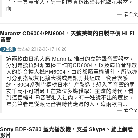
子，一負責輸入，另一則負責輸出給其他顯示器材，
而...
看全文
Marantz CD6004/PM6004，天籟美聲的日製平價 Hi-Fi
音響
發表於 2012-03-17 16:20
0 回應
這兩款由日系大廠 Marantz 推出的立體聲音響器材，
分別是擔負訊源重播工作的CD6004，以及肩負音訊放
大的綜合擴大機PM6004，由於都屬單機設計，所以亦
可分別搭配其他擴大機或是訊源共組成一套音響系
統，6004系列皆標榜日本生產製造！想入門音響的朋
友千萬不可錯過！在數位多媒體躍升主流的時代，看
到這套純Hi-Fi音響進入社內，有一種說不出的感動，
畢竟筆者是從類比音響時代走過的人。這兩款由...
看全文
Sony BDP-S780 藍光播放機，支援 Skype、能上網看
影片