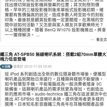
找出適切架設投影機與螢幕的位置；其次則想到價
格，早年的三槍投影機到後來單板式投影機初期，確
實都有售價偏高的狀況，造成多數人時至如今的刻板
印象。最後就是觀賞投影機一定要關燈，在黑暗的空
間中該如何活動？又怎麼與家人親友共享歡樂時光？
以上種種困擾，隨著 BenQ W1070 投影機推出，將會
一一獲得解決。 ...
看全文
鐵三角 AT-SPB50 無線喇叭系統：搭載2組70mm單體大
魄力低音登場
發表於 2012-11-23 10:40
0 回應
從 iPod 系列創造出全新的數位隨身聽市場後，便攜型
喇叭產品就開始日漸盛行，且種類與樣貌不斷變換，
如今智慧型手機、平板電腦成為一般消費者隨身 3C
裝備後，這類喇叭產品的需求就更為增加，也創造出
新的應用市場。audio-technica 鐵三角在這波潮流中也
推出 AT-SPB50 低音喇叭系統，提供使用者更多樣的
選擇。日本知名影音廠鐵三角長年在耳機相關產品領