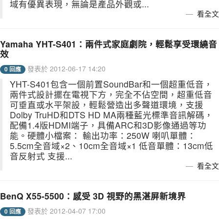
域有優異表現，無論是產品外觀或...
看全文
Yamaha YHT-S401：兩件式家庭劇院，輕鬆享受環繞音
效
發表於 2012-06-17 14:20
0 回應
YHT-S401包含一個前置SoundBar和一個超重低音，
兩件式設計擺在電視下方，完全不佔空間，超重低音
可垂直或水平架設，輕鬆營造出多聲道環境，支援
Dolby TruHD和DTS HD MA兩種藍光標準音訊解碼，
配備1.4版HDMI端子，具備ARC和3D影像通過等功
能。硬體小檔案： 輸出功率：250W 喇叭單體：
5.5cm全音域×2、10cm全音域×1 低音單體：13cm低
音反射式 支援...
看全文
BenQ X55-5500：感受 3D 視野的黑湛屏新境界
發表於 2012-04-07 17:00
0 回應