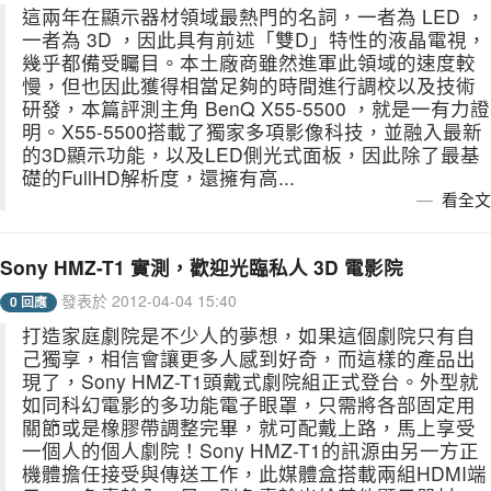
這兩年在顯示器材領域最熱門的名詞，一者為 LED ，
一者為 3D ，因此具有前述「雙D」特性的液晶電視，
幾乎都備受矚目。本土廠商雖然進軍此領域的速度較
慢，但也因此獲得相當足夠的時間進行調校以及技術
研發，本篇評測主角 BenQ X55-5500 ，就是一有力證
明。X55-5500搭載了獨家多項影像科技，並融入最新
的3D顯示功能，以及LED側光式面板，因此除了最基
礎的FullHD解析度，還擁有高...
看全文
Sony HMZ-T1 實測，歡迎光臨私人 3D 電影院
發表於 2012-04-04 15:40
0 回應
打造家庭劇院是不少人的夢想，如果這個劇院只有自
己獨享，相信會讓更多人感到好奇，而這樣的產品出
現了，Sony HMZ-T1頭戴式劇院組正式登台。外型就
如同科幻電影的多功能電子眼罩，只需將各部固定用
關節或是橡膠帶調整完畢，就可配戴上路，馬上享受
一個人的個人劇院！Sony HMZ-T1的訊源由另一方正
機體擔任接受與傳送工作，此媒體盒搭載兩組HDMI端