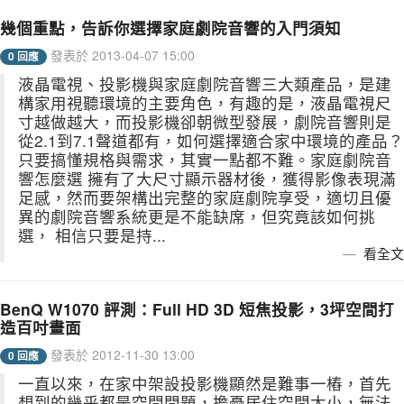
幾個重點，告訴你選擇家庭劇院音響的入門須知
發表於 2013-04-07 15:00
0 回應
液晶電視、投影機與家庭劇院音響三大類產品，是建
構家用視聽環境的主要角色，有趣的是，液晶電視尺
寸越做越大，而投影機卻朝微型發展，劇院音響則是
從2.1到7.1聲道都有，如何選擇適合家中環境的產品？
只要搞懂規格與需求，其實一點都不難。家庭劇院音
響怎麼選 擁有了大尺寸顯示器材後，獲得影像表現滿
足感，然而要架構出完整的家庭劇院享受，適切且優
異的劇院音響系統更是不能缺席，但究竟該如何挑
選， 相信只要是持...
看全文
BenQ W1070 評測：Full HD 3D 短焦投影，3坪空間打
造百吋畫面
發表於 2012-11-30 13:00
0 回應
一直以來，在家中架設投影機顯然是難事一樁，首先
想到的幾乎都是空間問題，擔憂居住空間太小，無法