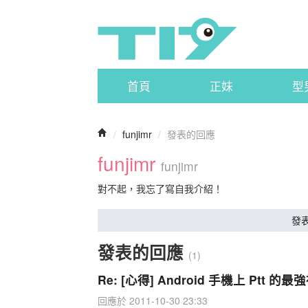
首頁
正妹
型
/
funjimr
/
發表的回應
funjimr
funjimr
對不起，我忘了寫自我介紹！
發
發表的回應
(1)
Re: [心得] Android 手機上 Ptt 的最
回應於 2011-10-30 23:33