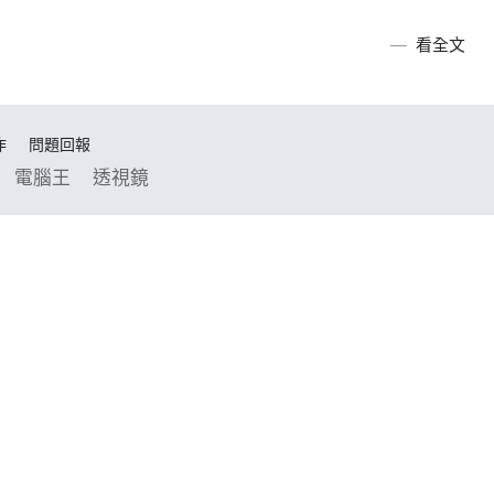
看全文
作
問題回報
電腦王
透視鏡