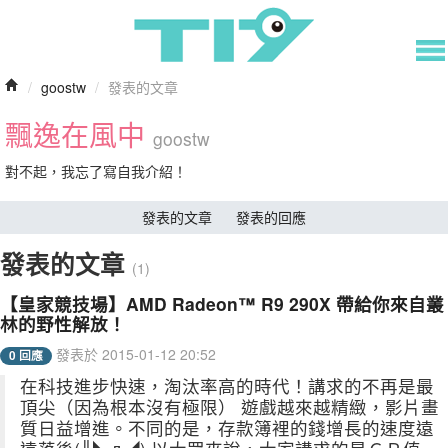
/
goostw
/
發表的文章
飄逸在風中
goostw
對不起，我忘了寫自我介紹！
發表的文章
發表的回應
發表的文章
(1)
【皇家競技場】AMD Radeon™ R9 290X 帶給你來自叢
林的野性解放！
發表於 2015-01-12 20:52
0 回應
在科技進步快速，淘汰率高的時代！講求的不再是最
頂尖（因為根本沒有極限） 遊戲越來越精緻，影片畫
質日益增進。不同的是，存款簿裡的錢增長的速度遠