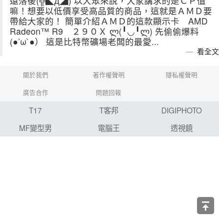
遠落後(╬◣д◢) 以大眾來說，大家講求的是ＣＰ值
嘛！想要以低價享受高品質的商品，這就是ＡＭＤ要
帶給大家的！ 簡單介紹ＡＭＤ的這款顯示卡 AMD
Radeon™ R9 ２９０Ｘ ლ(╹◡╹ლ) 先偷偷爆料
(●’ω`●） 這是比特幣礦場老闆的最愛...
看全文
關於我們
著作權聲明
隱私權聲明
廣告合作
問題回報
T17
T客邦
DIGIPHOTO
MF變型男
電腦王
透視鏡