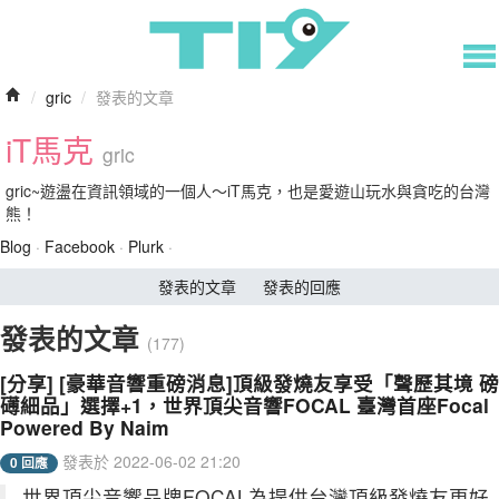
/
gric
/
發表的文章
iT馬克
gric
gric~遊盪在資訊領域的一個人～iT馬克，也是愛遊山玩水與貪吃的台灣
熊！
Blog
·
Facebook
·
Plurk
·
發表的文章
發表的回應
發表的文章
(177)
[分享] [豪華音響重磅消息]頂級發燒友享受「聲歷其境 磅
礡細品」選擇+1，世界頂尖音響FOCAL 臺灣首座Focal
Powered By Naim
發表於 2022-06-02 21:20
0 回應
世界頂尖音響品牌FOCAL為提供台灣頂級發燒友更好