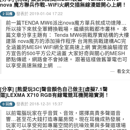
nova 魔方聯兵作戰~WiFi火網交插無線漫遊開心上網！
發表於 2019-01-04 17:22
2 回應
前一篇TENDA MW6派出nova魔方單兵就成功達陣…
所以接下來就全軍轉換戰場，繼續挑戰都市叢林。 本
篇文章分享主題有： Tenda MW6挑戰厚實結構的大樓
建築 nova魔方的添加操作程序 台灣熊挑戰建構AC完
全涵蓋的MESH WiFi網全室高速上網 實測推論驗證官
方宣告的500平方公尺涵蓋 大家好奇與關心的MESH
節點傳遞，網路會不會掉速。 跟著這樣做舊筆電也可
以享受高速無線上網 ...
看全文
[分享] [熊愛玩3C]聲音顏色自己做主[虛擬7.1聲
道]LEXMA X710 RGB有線電競耳機開箱實測！
發表於 2018-12-31 15:37
0 回應
以前電腦玩家在乎音質、音效，選擇高貴多聲道音
響…甚至花大錢打造專屬房間。現在耳機成熟發展，
玩家可以享受宛如專屬空間的抗噪效果與多聲道環場