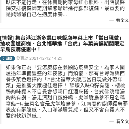
臥床不能行走，在休養期間家母細心照料、出院後醫
院安排復健師定期幫熊爺爺進行腳部復健，最重要的
是熊爺爺自己在適度休養...
看全文
[情報] 集台港江浙多選口味飯店年菜上市「當日現做」
搶攻圍爐商機、台北福華推「金虎」年菜美饌期間限定
早鳥預購優惠中！
發表於 2021-12-12 14:25
0 回應
如果你正為「要怎麼樣在兼顧防疫與安全，為家人圍
爐過年準備豐盛的年夜飯」而煩惱，那有台粵滬與西
餐多菜色選擇的「#台北福華大飯店當日現做外帶年
菜」是推薦大家極佳選擇！ 醉蝦入味Q彈有甜、櫻桃
鴨夠味讓人不自覺會想喝口紅酒來搭，台式佛跳牆湯
夠熱有讚、湯走清甜口感好喝。虎掌脆烏參不是名稱
寫錯~有些菜名會是虎掌燴烏參，江南春的廚師讓烏蔘
表皮有酥脆感、入口滿滿膠質感，但又不會有讓人不
愛的軟趴趴感...
看全文