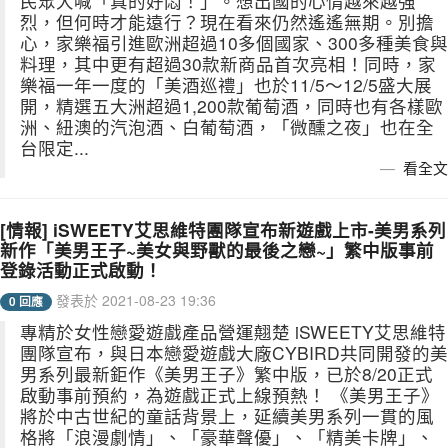
民眾大喊「真的好悶！」。想出國的心情越來越強
烈，但何時才能遠行？現在看來仍然遙遙無期。別擔
心，家樂福引進歐洲超過10多個國家、300多種美食與
料理，其中更有超過30款新商品首次亮相！同時，家
樂福一年一度的「美酒巡禮」也於11/5～12/5盛大展
開，精選五大洲超過1,200款葡萄酒，同時也有各樣歐
洲、紐澳的汽泡酒、白葡萄酒，「微醺之夜」也在全
台限定...
看全文
[情報] iSWEETY艾思維特團隊宣布新遊戲上市-美男系列
新作「美男王子~美女與野獸的最後之戀~」繁中版事前
登錄活動正式啟動！
發表於 2021-08-23 19:36
0 回應
專精於女性戀愛遊戲產品營運翹楚 iSWEETY艾思維特
團隊宣布，與日本戀愛遊戲大廠CYBIRD共同開發的美
男系列最新鉅作《美男王子》繁中版，已於8/20正式
啟動事前預約，為遊戲正式上線預熱！ 《美男王子》
將於中古世紀的童話背景上，延續美男系列一貫的風
格將「浪漫劇情」、「豪華聲優」、「精美卡牌」、