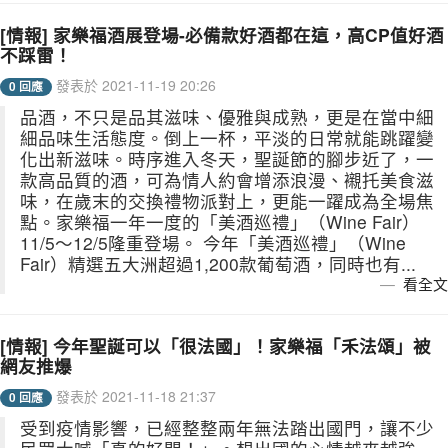
[情報] 家樂福酒展登場-必備款好酒都在這，高CP值好酒
不踩雷！
發表於 2021-11-19 20:26
0 回應
品酒，不只是品其滋味、優雅與成熟，更是在當中細
細品味生活態度。倒上一杯，平淡的日常就能跳躍變
化出新滋味。時序進入冬天，聖誕節的腳步近了，一
款高品質的酒，可為情人約會增添浪漫、襯托美食滋
味，在歲末的交換禮物派對上，更能一躍成為全場焦
點。家樂福一年一度的「美酒巡禮」（Wine Fair）
11/5～12/5隆重登場。 今年「美酒巡禮」（Wine
Fair）精選五大洲超過1,200款葡萄酒，同時也有...
看全文
[情報] 今年聖誕可以「很法國」！家樂福「禾法頌」被
網友推爆
發表於 2021-11-18 21:37
0 回應
受到疫情影響，已經整整兩年無法踏出國門，讓不少