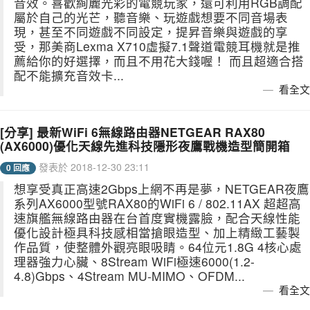
音效。喜歡絢麗光彩的電競玩家，還可利用RGB調配
屬於自己的光芒，聽音樂、玩遊戲想要不同音場表
現，甚至不同遊戲不同設定，提昇音樂與遊戲的享
受，那美商Lexma X710虛擬7.1聲道電競耳機就是推
薦給你的好選擇，而且不用花大錢喔！ 而且超適合搭
配不能擴充音效卡...
看全文
[分享] 最新WiFi 6無線路由器NETGEAR RAX80
(AX6000)優化天線先進科技隱形夜鷹戰機造型簡開箱
發表於 2018-12-30 23:11
0 回應
想享受真正高速2Gbps上網不再是夢，NETGEAR夜鷹
系列AX6000型號RAX80的WiFi 6 / 802.11AX 超超高
速旗艦無線路由器在台首度實機露臉，配合天線性能
優化設計極具科技感相當搶眼造型、加上精緻工藝製
作品質，使整體外觀亮眼吸睛。64位元1.8G 4核心處
理器強力心臟、8Stream WiFi極速6000(1.2-
4.8)Gbps、4Stream MU-MIMO、OFDM...
看全文