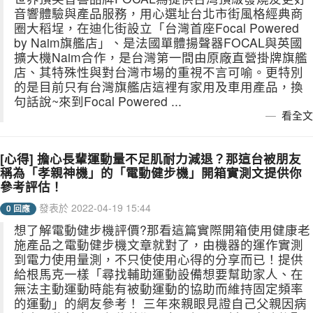
音響體驗與產品服務，用心選址台北市街風格經典商
圈大稻埕，在迪化街設立「台灣首座Focal Powered
by Naim旗艦店」、是法國單體揚聲器FOCAL與英國
擴大機Naim合作，是台灣第一間由原廠直營掛牌旗艦
店、其特殊性與對台灣市場的重視不言可喻。更特別
的是目前只有台灣旗艦店這裡有家用及車用產品，換
句話說~來到Focal Powered ...
看全文
[心得] 擔心長輩運動量不足肌耐力減退？那這台被朋友
稱為「孝親神機」的「電動健步機」開箱實測文提供你
參考評估！
發表於 2022-04-19 15:44
0 回應
想了解電動健步機評價?那看這篇實際開箱使用健康老
施產品之電動健步機文章就對了，由機器的運作實測
到電力使用量測，不只使使用心得的分享而已！提供
給根馬克一樣「尋找輔助運動設備想要幫助家人、在
無法主動運動時能有被動運動的協助而維持固定頻率
的運動」的網友參考！ 三年來親眼見證自己父親因病