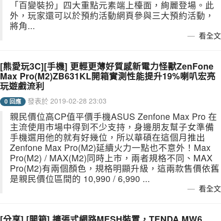
「百變裝扮」四大重點元素端上檯面，絢麗登場。此
外，玩家還可以於預約活動網頁參與三大預約活動，
將角...
看全文
[熊愛玩3C][手機] 更輕更薄好質感新電力怪獸ZenFone
Max Pro(M2)ZB631KL開箱實測性能提升19%喇叭宏亮
玩遊戲流利
發表於 2019-02-28 23:03
0 回應
親民價位高CP值平價手機ASUS Zenfone Max Pro 在
主流使用市場中得到不少支持，身邊朋友幫子女準備
手機選用他的就有好幾位，所以華碩在這個月推出
Zenfone Max Pro(M2)延續火力一點也不意外！Max
Pro(M2) / MAX(M2)同時上市，兩者規格不同、MAX
Pro(M2)有兩個顏色，規格明顯升級，這兩款售價依舊
是親民價位區間的 10,990 / 6,990 ...
看全文
[分享] [開箱] 擴張式網路MESH裝置，TENDA MW6