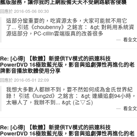
艦版服務，讓你我的上網設備天天不受網路駭客侵襲
回應於 2016-05-06 00:30
這部分蠻重要的，吃資源太多，大家可能就不用它
了... 引述《choubenny》之銘言： &gt; 對耗用系統資
源這部分，PC-cillin雲端版真的改善很多
看全文
Re: [心得] 【軟體】新提供TV模式的訊連科技
PowerDVD 16極致藍光版，影音與追劇彈性再進化的老
牌影音播放軟體使用分享
回應於 2016-05-01 22:09
我想大多數人都辦不到，要不然如何成為金氏世界紀
錄！ 引述《tung2d》之銘言： &gt; 連續追劇94小時，
太嚇人了，我辦不到... &gt; (≧▽≦)
看全文
Re: [心得] 【軟體】新提供TV模式的訊連科技
PowerDVD 16極致藍光版，影音與追劇彈性再進化的老