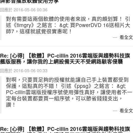
牌影音播放軟體使用分享
回應於 2016-05-06 00:36
對有需要這兩個軟體的使用者來說，真的頗划算！ 引
述《timgry》之銘言： &gt; 買PowerDVD 16送相片大
師7，這樣就感覺很實惠呢！
看全文
Re: [心得] 【軟體】PC-cillin 2016雲端版與趨勢科技旗
艦版服務，讓你我的上網設備天天不受網路駭客侵襲
回應於 2016-05-06 00:33
對啊，只要買足夠的授權就能讓自己手上裝置都受到
保護，這點真的不錯！ 引述《ppsg》之銘言： &gt;
PC-cillin雲端版授權序號使用彈性真好，讓使用者不一
定每台裝置都要買一組序號，可以節省錢錢支出，
讚！
看全文
Re: [心得] 【軟體】PC-cillin 2016雲端版與趨勢科技旗