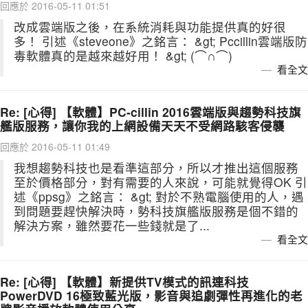
回應於 2016-05-11 01:51
改成雲端版之後，在系統消耗與功能提供真的好很
多！ 引述《steveone》之銘言： &gt; Pccillin雲端版防
毒軟體真的是越來越好用！ &gt; (⌒∩⌒)
看全文
Re: [心得] 【軟體】PC-cillin 2016雲端版與趨勢科技旗
艦版服務，讓你我的上網設備天天不受網路駭客侵襲
回應於 2016-05-11 01:49
我想趨勢科技也是看準這部分，所以才推出這個服務
至於價格部分，對有需要的人來說，可能就覺得OK 引
述《ppsg》之銘言： &gt; 對於不熟電腦使用的人，遇
到問題要趕快解決時，勢科技旗艦版服務是個不錯的
解決方案，雖然要花一些錢就是了...
看全文
Re: [心得] 【軟體】新提供TV模式的訊連科技
PowerDVD 16極致藍光版，影音與追劇彈性再進化的老