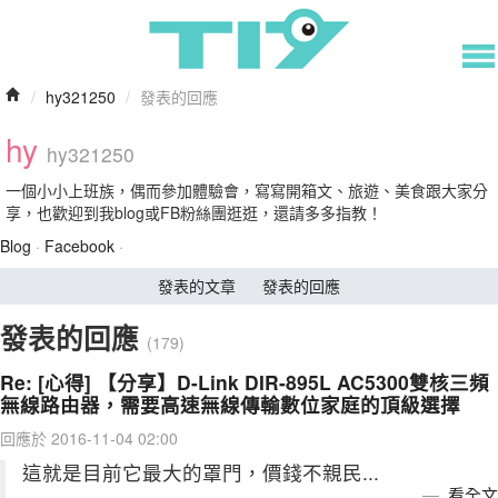
/
hy321250
/
發表的回應
hy
hy321250
一個小小上班族，偶而參加體驗會，寫寫開箱文、旅遊、美食跟大家分
享，也歡迎到我blog或FB粉絲團逛逛，還請多多指教！
Blog
·
Facebook
·
發表的文章
發表的回應
發表的回應
(179)
Re: [心得] 【分享】D-Link DIR-895L AC5300雙核三頻
無線路由器，需要高速無線傳輸數位家庭的頂級選擇
回應於 2016-11-04 02:00
這就是目前它最大的罩門，價錢不親民...
看全文