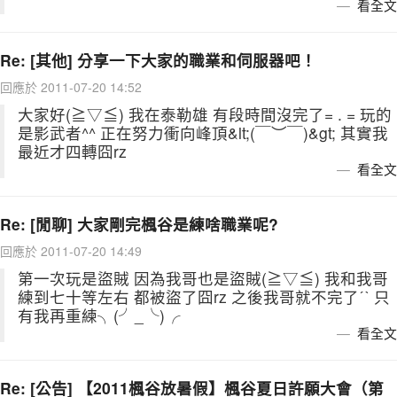
看全文
Re: [其他] 分享一下大家的職業和伺服器吧！
回應於 2011-07-20 14:52
大家好(≧▽≦) 我在泰勒雄 有段時間沒完了= . = 玩的
是影武者^^ 正在努力衝向峰頂&lt;(￣︶￣)&gt; 其實我
最近才四轉囧rz
看全文
Re: [閒聊] 大家剛完楓谷是練啥職業呢?
回應於 2011-07-20 14:49
第一次玩是盜賊 因為我哥也是盜賊(≧▽≦) 我和我哥
練到七十等左右 都被盜了囧rz 之後我哥就不完了ˊˋ 只
有我再重練╮(╯_╰)╭
看全文
Re: [公告] 【2011楓谷放暑假】楓谷夏日許願大會（第