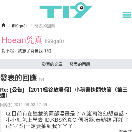
/
il99ga31
/
發表的回應
Hoean兇真
il99ga31
對不起，我忘了寫自我介紹！
發表的文章
發表的回應
發表的回應
(9)
Re: [公告] 【2011楓谷放暑假】小秘書快問快答（第三
週）
回應於 2011-08-03 17:59
Q:目前有在連載的兩部漫畫是？ A:嵐司洛幻想童話、
小小紅包上學去 ID:KBS兇真O 伺服器:泰勒雄 拜託了
(≧▽≦)一定要抽到我ㄚㄚㄚ
看全文