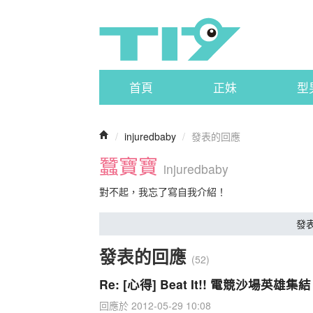
首頁
正妹
型
/
injuredbaby
/
發表的回應
蠶寶寶
injuredbaby
對不起，我忘了寫自我介紹！
發
發表的回應
(52)
Re: [心得] Beat It!! 電競沙場英
回應於 2012-05-29 10:08