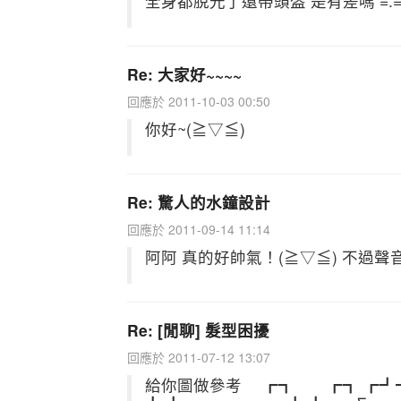
全身都脫光了還帶頭盔 是有差嗎 =.
Re: 大家好~~~~
回應於 2011-10-03 00:50
你好~(≧▽≦)
Re: 驚人的水鐘設計
回應於 2011-09-14 11:14
阿阿 真的好帥氣！(≧▽≦) 不過聲
Re: [閒聊] 髮型困擾
回應於 2011-07-12 13:07
給你圖做參考 ┏┓ ┏┓ ┏┛┻