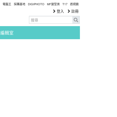
電腦王
採購基地
DIGIPHOTO
MF變型男
T17
透視鏡
登入
註冊
編輯室