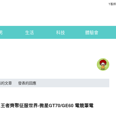
T客邦
男
生活
科技
體驗會
表的文章
發表的回應
雄集結 王者齊聚征服世界-微星GT70/GE60 電競筆電