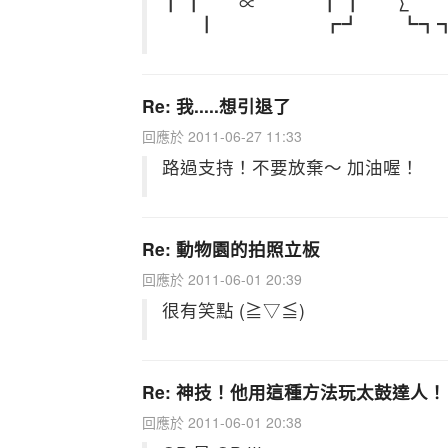
┃ ┃ ∝ ┃ ┃ ∑ 
┃ ┏┛ ┗┓┓┏┳
Re: 我.....想引退了
回應於 2011-06-27 11:33
路過支持！不要放棄～ 加油喔！
Re: 動物園的拍照立板
回應於 2011-06-01 20:39
很有笑點 (≧▽≦)
Re: 神技！他用這種方法玩太鼓達人！
回應於 2011-06-01 20:38