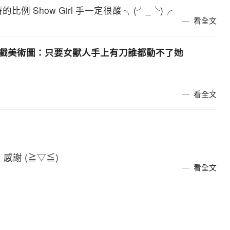
著的比例 Show Girl 手一定很酸 ╮(╯_╰)╭
看全文
卡牌遊戲美術圖：只要女獸人手上有刀誰都動不了她
看全文
感謝 (≧▽≦)
看全文