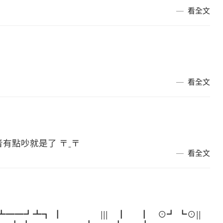
=
看全文
看全文
音有點吵就是了 〒ˍ〒
看全文
━━┛┻┓ ┃ ||| ┃ ┃ ⊙┛ ┗⊙||