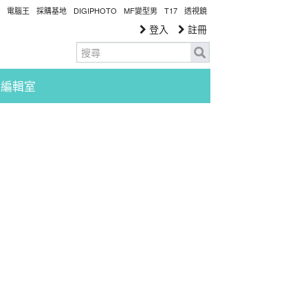
電腦王
採購基地
DIGIPHOTO
MF變型男
T17
透視鏡
登入
註冊
編輯室