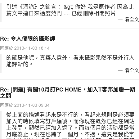
引述《酒詭》之銘言： &gt; 你好 我是原作者 因為此
篇文章連日來過度熱門 .... 已經刪除相關照片
看全文
Re: 令人傻眼的攝影師
回應於 2013-11-03 18:14
的確是他呢，真讓人意外。看來攝影果然不是外行人
能評斷的。
看全文
Re: [問題] 有關10月訂PC HOME，加入T客邦加贈一期
之問
回應於 2013-11-03 09:34
從上面的描述看起來是不行的，看起來規則是必須要
加入的時候填寫訂戶編號，而你現在既然已經在網站
上發問，顯然已經加入過了。而每個月的活動都是當
月底為止，現在也跨了一個月。不過，這只是我從字