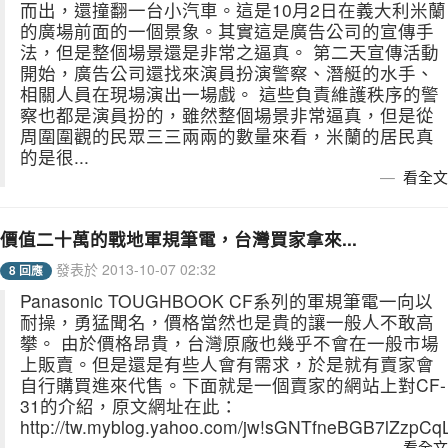
而出，還撞翻一台小汽車。這是10月2日在義大利米蘭
的廣場前面的一個景象。其實這是廣告公司的宣傳手
法，但是整個場景還是非常之逼真。 第二天宣傳活動
開始，廣告公司還找來演員扮演警察、潛艇的水手、
相關人員在現場演出一場戲。 這些負責維護秩序的警
察也都是演員扮的，雖然整個場景非常逼真，但是從
周圍圍觀的民眾三三兩兩的數量來看，米蘭的居民真
的是很...
看全文
價值二十萬的戰地軍規筆電，台灣買家拿來...
發表於 2013-10-07 02:32
8 回應
Panasonic TOUGHBOOK CF系列的軍規筆電一向以
耐操，勇猛聞名，價格當然也是貴的讓一般人不敢高
攀。 由於價格昂貴，台灣原廠也幾乎不會在一般市場
上販賣。但是還是有些人會有需求，於是就有賣家會
自行購買進來代售。下面就是一個賣家的網站上對CF-
31的介紹，原文網址在此：
http://tw.myblog.yahoo.com/jw!sGNTfneBGB7lZzpCqL
看全文