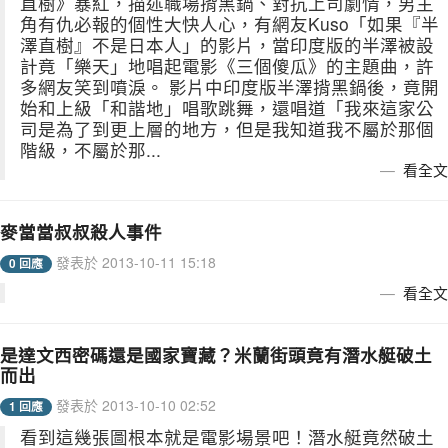
直樹》暴紅，描述職場揹黑鍋、對抗上司劇情，男主
角有仇必報的個性大快人心，有網友Kuso「如果『半
澤直樹』不是日本人」的影片，當印度版的半澤被設
計竟「樂天」地唱起電影《三個傻瓜》的主題曲，許
多網友笑到噴淚。 影片中印度版半澤揹黑鍋後，竟開
始和上級「和諧地」唱歌跳舞，還唱道「我來這家公
司是為了到更上層的地方，但是我知道我不屬於那個
階級，不屬於那...
看全文
麥當當叔叔殺人事件
發表於 2013-10-11 15:18
0 回應
看全文
是達文西密碼還是國家寶藏？米蘭街頭竟有潛水艇破土
而出
發表於 2013-10-10 02:52
1 回應
看到這幾張圖根本就是電影場景吧！潛水艇竟然破土