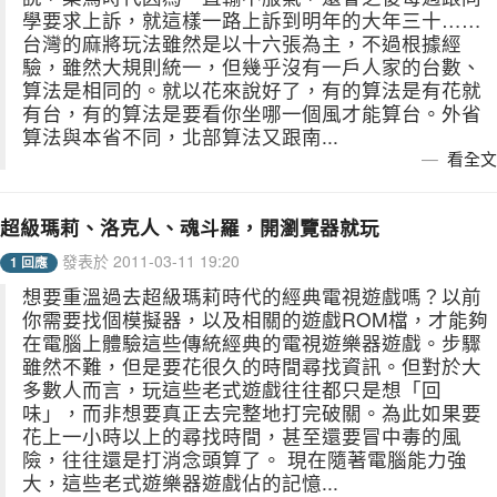
學要求上訴，就這樣一路上訴到明年的大年三十……
台灣的麻將玩法雖然是以十六張為主，不過根據經
驗，雖然大規則統一，但幾乎沒有一戶人家的台數、
算法是相同的。就以花來說好了，有的算法是有花就
有台，有的算法是要看你坐哪一個風才能算台。外省
算法與本省不同，北部算法又跟南...
看全文
超級瑪莉、洛克人、魂斗羅，開瀏覽器就玩
發表於 2011-03-11 19:20
1 回應
想要重溫過去超級瑪莉時代的經典電視遊戲嗎？以前
你需要找個模擬器，以及相關的遊戲ROM檔，才能夠
在電腦上體驗這些傳統經典的電視遊樂器遊戲。步驟
雖然不難，但是要花很久的時間尋找資訊。但對於大
多數人而言，玩這些老式遊戲往往都只是想「回
味」，而非想要真正去完整地打完破關。為此如果要
花上一小時以上的尋找時間，甚至還要冒中毒的風
險，往往還是打消念頭算了。 現在隨著電腦能力強
大，這些老式遊樂器遊戲佔的記憶...