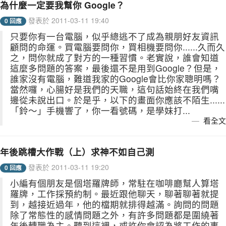
為什麼一定要我幫你 Google？
發表於 2011-03-11 19:40
0 回應
只要你有一台電腦，似乎總逃不了成為親朋好友資訊
顧問的命運。買電腦要問你，買相機要問你......久而久
之，問你就成了對方的一種習慣。老實說，誰會知道
這麼多問題的答案，最後還不是用到Google？但是，
誰家沒有電腦，難道我家的Google會比你家聰明嗎？
當然囉，心腸好是我們的天職，這句話始終在我們嘴
邊從未說出口。於是乎，以下的畫面你應該不陌生......
「鈴～」手機響了，你一看號碼，是學妹打...
看全文
年後跳槽大作戰（上）求神不如自己測
發表於 2011-03-11 19:20
0 回應
小編有個朋友是個塔羅牌師，常駐在咖啡廳幫人算塔
羅牌，工作採預約制。最近跟他聊天，聊著聊著就提
到，越接近過年，他的檔期就排得越滿。詢問的問題
除了常態性的感情問題之外，有許多問題都是圍繞著
年後轉職為主。聽到這裡，或許你會認為將工作的事