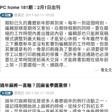
PC home 181期：2月1日出刊
發表於 2011-03-11 19:20
0 回應
期盼已久的農曆新年即將到來，每年一到這個時刻，
編輯部總是期待又害怕，在期待假期的同時，要在壓
縮的工作時間內產出雜誌內容，編輯部也只能將寫稿
模式調整到最大輸出，才能安心休假。今年雖然乍看
之下農曆新年並沒有影響到編輯部的工作時間，但是
其實還是有的。像是印刷廠為了要過年，必須要提早
停工以進行印刷機具的保養，而許多書店通路也必須
要比正常時間提前兩天交貨，才能將書如期在過年前
上架，只要遲個一天，通路停...
看全文
過年麻將一直輸？回麻雀學園重修！
發表於 2011-03-11 19:20
0 回應
過年打麻將相信是很多人春節過年的例行活動之一，
還記得剛開始迷上麻將的時候，從除夕打到初五不
說，菜鳥時代因為一直輸不服氣，還會之後每週跟同