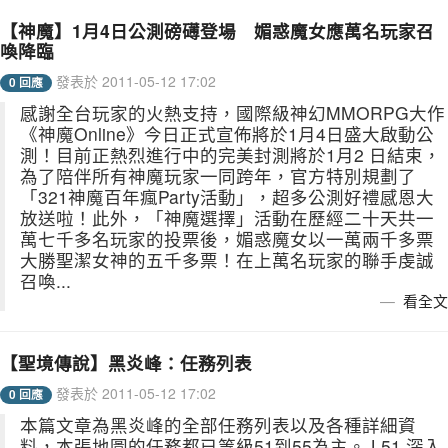
【神魔】1月4日公測磅礡登場 媚惑魔女應萬名玩家召
喚降臨
發表於 2011-05-12 17:02
0 回應
感謝全台玩家的火熱支持，國際級神幻MMORPG大作
《神魔Online》今日正式宣佈將於1月4日盛大啟動公
測！目前正熱烈進行中的完美封測將於1月2 日結束，
為了陪伴所有神魔玩家一同跨年，官方特別規劃了
「321神魔百年瘋Party活動」，超多公測好禮感恩大
放送啦！此外，「神魔選擇」活動在歷經二十天共一
萬七千多名玩家的投票後，媚惑魔女以一萬兩千多票
大勝聖潔女神的五千多票！在上萬名玩家的聯手虔誠
召喚...
看全文
【聖境傳說】黑炎峰：任務列表
發表於 2011-05-12 17:02
0 回應
本篇文章為黑炎峰的全部任務列表以及各種詳細資
料，本張地圖的任務都已等級51到55為主。 L51.深入