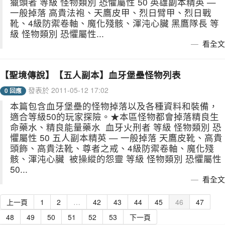
獵頭者 等級 怪物類別 恐懼屬性 50 英雄副本精英 —
一般掉落 高貴法袍、天鷹皮甲、烈日臂甲、烈日戰
靴、4級防禦卷軸、魔化殘骸、渾沌心臟 黑鷹隊長 等
級 怪物類別 恐懼屬性...
看全文
【聖境傳說】【五人副本】血牙堡壘怪物列表
發表於 2011-05-12 17:02
0 回應
本篇包含血牙堡壘的怪物掉落以及各種資料和裝備，
適合等級50的玩家探險。★本區怪物都會掉落精良生
命藥水、精良能量藥水 血牙火刑者 等級 怪物類別 恐
懼屬性 50 五人副本精英 — 一般掉落 天鷹皮靴、高貴
頭飾、高貴法靴、尊者之戒、4級防禦卷軸、魔化殘
骸、渾沌心臟 被操縱的怨靈 等級 怪物類別 恐懼屬性
50...
看全文
上一頁
1
2
…
42
43
44
45
46
47
48
49
50
51
52
53
下一頁