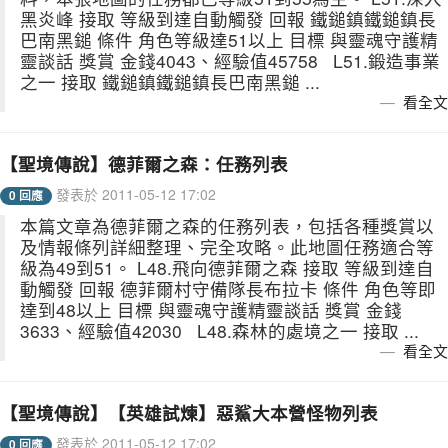
黑炎峰 接取 等級到達自動觸發 回報 鐵鎚鎮鐵鎚鎮長
巴南黑鎚 條件 角色等級達51以上 目標 與靈魂守護精
靈談話 獎賞 金錢4043、經驗值45758 L51.鍛造事業
之一 接取 鐵鎚鎮鐵鎚鎮長巴南黑鎚 ...
看全文
【聖境傳說】德菲爾之森：任務列表
發表於 2011-05-12 17:02
0 回應
本篇文章為德菲爾之森的任務列表，包括各種獎賞以
及情報條列詳細整理、完全攻略。此地圖任務適合等
級為49到51。 L48.飛向德菲爾之森 接取 等級到達自
動觸發 回報 德菲爾村守備隊長布拉卡 條件 角色等即
達到48以上 目標 與靈魂守護精靈談話 獎賞 金錢
3633、經驗值42030 L48.森林的處境之一 接取 ...
看全文
【聖境傳說】【英雄試煉】惡鯊大本營怪物列表
發表於 2011-05-12 17:02
0 回應