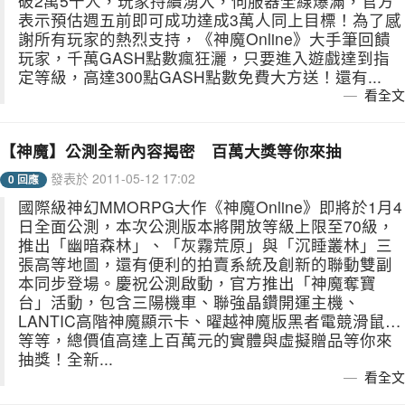
破2萬5千人，玩家持續湧入，伺服器全線爆滿，官方
表示預估週五前即可成功達成3萬人同上目標！為了感
謝所有玩家的熱烈支持，《神魔Online》大手筆回饋
玩家，千萬GASH點數瘋狂灑，只要進入遊戲達到指
定等級，高達300點GASH點數免費大方送！還有...
看全文
【神魔】公測全新內容揭密 百萬大獎等你來抽
發表於 2011-05-12 17:02
0 回應
國際級神幻MMORPG大作《神魔Online》即將於1月4
日全面公測，本次公測版本將開放等級上限至70級，
推出「幽暗森林」、「灰霧荒原」與「沉睡叢林」三
張高等地圖，還有便利的拍賣系統及創新的聯動雙副
本同步登場。慶祝公測啟動，官方推出「神魔奪寶
台」活動，包含三陽機車、聯強晶鑽開運主機、
LANTIC高階神魔顯示卡、曜越神魔版黑者電競滑鼠…
等等，總價值高達上百萬元的實體與虛擬贈品等你來
抽獎！全新...
看全文