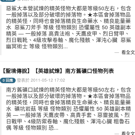
惡鯊大本營試煉的精英怪物大都是等級50左右，包含
一般掉落以及部分破壞的掉落物。★本區會掉落物品
的精英怪，同時也會掉落精良生命藥水、精良能量藥
水 惡鯊刀斧手 等級 怪物類別 恐懼屬性 50 英雄副本
精英 — 一般掉落 高貴法袍、天鷹皮甲、烈日臂甲、
烈日戰靴、4級攻擊卷軸、魔化殘骸、渾沌心臟 惡鯊
幽冥術士 等級 怪物類別...
看全文
【聖境傳說】【英雄試煉】南方舊礦口怪物列表
發表於 2011-05-12 17:02
0 回應
南方舊礦口試煉的精英怪物大都是等級50左右，包含
一般掉落以及部分破壞的掉落物。★本區會掉落物品
的精英怪，同時也會掉落精良生命藥水、精良能量藥
水 礦坑岩菇 等級 怪物類別 恐懼屬性 50 英雄副本精
英 — 一般掉落 天鷹皮帶、高貴手套、惡靈披風、烈
日戰甲、4級防禦卷軸、魔化殘骸、渾沌心臟 粗魯石
偶 等級 怪物類別 恐...
看全文