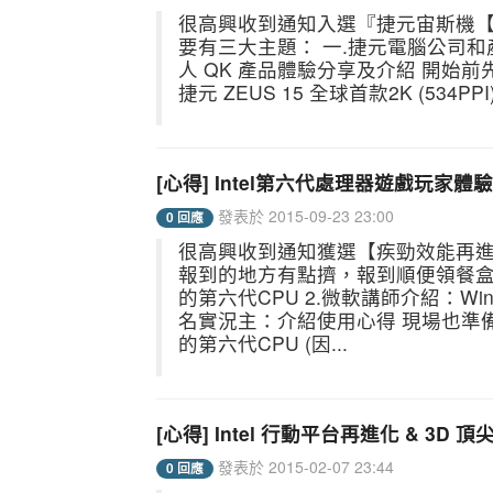
很高興收到通知入選『捷元宙斯機【
要有三大主題： 一.捷元電腦公司和產品
人 QK 產品體驗分享及介紹 開始前先看看
捷元 ZEUS 15 全球首款2K (534PPI
[心得] Intel第六代處理器遊戲玩家體
發表於 2015-09-23 23:00
0 回應
很高興收到通知獲選【疾勁效能再進
報到的地方有點擠，報到順便領餐盒(點
的第六代CPU 2.微軟講師介紹：Win
名實況主：介紹使用心得 現場也準備了
的第六代CPU (因...
[心得] Intel 行動平台再進化 & 3D
發表於 2015-02-07 23:44
0 回應