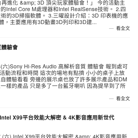
台再進化 &amp; 3D 頂尖玩家體驗會！」 今的活動主
tel Core M處理器和Intel RealSense技術。 2.四
nse技術的3D掃描軟體。 3.三曜設計介紹：3D 印表機的應
體，主要應用有3D動畫3D列印和3D建...
看全文
音質體驗會
六)Sony Hi-Res Audio 高解析音質 體驗會 報到處可
的活動流程和時間 這次的場地有點擠 小小的桌子上放
自體驗看看 旁邊的展示桌也放了許多展示產品和DM
一樣的產品 只是多了一台藍牙喇叭 因為提早到了所
看全文
tel X99平台效能大解密 & 4K影音應用新世代
(六) Intel X99平台效能大解密 &amp; 4K影音應用新