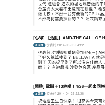
世代 體驗會 這次的場地隔音做的
台差異太大看不出意義在哪裡？ 希
做比較，不然一台有最新的CPU+晶
不然為何需要換新的？？ 這次請來了一
[心得] 【活動】AMD-THE CALL O
發表於 2014-06-08 04:22
0 回應
很高興收到通知獲選參加6/4(三) AMD-
了好久總算找到了 BELLAVITA
到了 因為提早到了所以沒有什麼人 
麼？？ 有遊戲機 沙發休息區 產品展
[閒聊] 電腦王10歲囉！4/26一起來同
發表於 2014-04-26 22:38
2 回應
祝電腦王生日快樂！ 很高興今天可以參