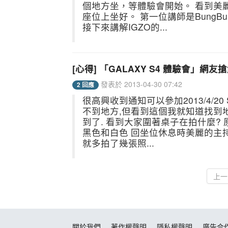
個地方坐，等體驗會開始。 看到美
座位上坐好。 第一位講師是BungB
接下來講解IGZO的...
[心得] 「GALAXY S4 體驗會」網友
發表於 2013-04-30 07:42
2 回應
很高興收到通知可以參加2013/4/20 
不到地方,但看到這個我就知道找到
到了. 看到大家圍著桌子在拍什麼? 原
黑色和白色 回坐位休息時美麗的主持
就多拍了幾張照...
上一
關於我們
著作權聲明
隱私權聲明
廣告合