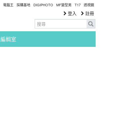
電腦王
採購基地
DIGIPHOTO
MF變型男
T17
透視鏡
登入
註冊
編輯室