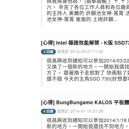
與我擦身而過， (猜拳猜輸了 〒ˍ〒
六， 辛苦了各位工作人員和各位廠
的主持人 美麗的 許願池女神-箐箐
池女神-箐箐 後面的 土砲許願...
[心得] Intel 極速效能解禁 - K版 SSD
發表於 2014-03-27 11:32
3 回應
很高興收到通知可以參加2014/03/22（
又換了一個新的地方，一開始我還
方了。 跟著旗子走就對了 快兩點了
還不錯 今天的主角SSD 730(好想
[心得] BungBungame KALOS 平
發表於 2014-01-19 21:28
4 回應
很高興收到通知可以參加2014/1/18 
新的地方，一開始我還找不到地方，