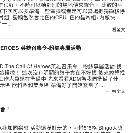
不是很好，不時可以聽到別的場地傳來聲音， 比較的平
望下次可以多準備一些電腦或者是可以當場把獨顯移除
片組+獨顯當然會比舊的CPU+舊的晶片組+內顯快，
...
看全文
F HEROES 英雄召集令-粉絲專屬活動
The Call Of Heroes英雄召集令：粉絲專屬活動 找
 就是這裡啦！ 這次沒有明顯的旗子實在不好找 後來總算找
工作人員還在準備中 先來看看ADM為我們準備了什
示區 飲料區和美食區 準備好了開始簽到了 ...
看全文
樂會！
加同樂會 活動還滿好玩的，可惜5*5格 Bingo大獎