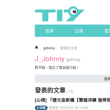
首頁
正妹
型
/
jjohnny
/
發表的文章
J_Johnny
jjohnny
對不起，我忘了寫自我介紹！
發
發表的文章
(15)
[心得] 『捷元宙斯機【雙雄淬鍊 強
發表於 2016-03-18 19:09
0 回應