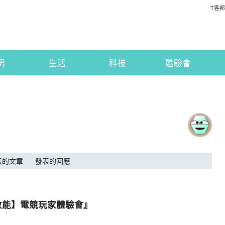
T客邦
男
生活
科技
體驗會
表的文章
發表的回應
悍效能】電競玩家體驗會』