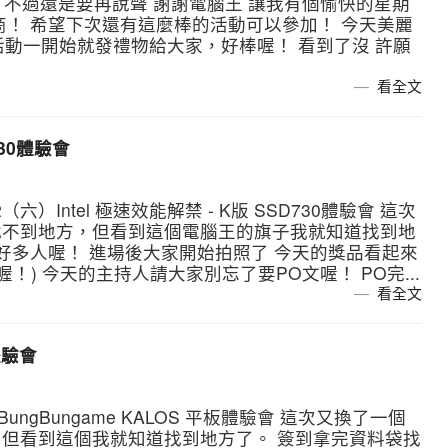
 ) 不過還是要再說聲 謝謝電腦王 讓我有個愉快的星期
商！ 希望下次還有這麼棒的活動可以參加！ 今天美麗
 活動一開始就發禮物給大家，好棒喔！ 看到了沒 許願
看全文
730體驗會
六）Intel 極速效能解禁 - K版 SSD730體驗會 這次
找不到地方，但看到這個電腦王的旗子我就知道找到地
好多人喔！ 進場後大家開始拍照了 今天的獎品看起來
要喔！) 今天的主持人請大家別忘了要PO文喔！ PO完...
看全文
板體驗會
BungBungame KALOS 平板體驗會 這次又換了一個
但看到這個我就知道找到地方了。 簽到拿完資料袋找