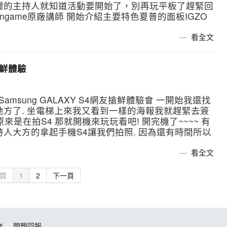
麗的主持人就知道活動要開始了，別再玩平板了趕緊回
ungame原廠講師 開始介紹主要特色夏普的面板IGZO
看全文
搶鮮體驗
Samsung GALAXY S4網友搶鮮體驗會 一開始我還找
地方了. 坐電梯上來我又看到一樣的海報我就趕緊去簽
來是在拍S4 那就開機來玩玩看吧! 開完機了~~~~ 有
人大方的拿起手機S4讓我們拍照. 因為還有時間所以
看全文
頁
1
2
下一頁
作
問題回報