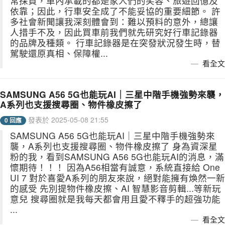
常採買，車內承載的都是家人們的笑容、旅遊回憶及
依靠；因此，行車安全成了不能妥協的重要細節。 許
多社會新聞讓我深刻體會到：難以預料的意外，總讓
人措手不及，因此買車前我們就先研究好行車記錄器
的品牌及種類。 行車記錄器是在突發狀況發生時，替
駕駛還原真相、保障權...
看全文
SAMSUNG A56 5G也能玩AI｜三星中階手機強勢來襲，
A系列也支援搜尋圈、物件橡皮擦了
發表於 2025-05-08 21:55
0 回應
SAMSUNG A56 5G也能玩AI｜三星中階手機強勢來
襲，A系列也支援搜尋圈、物件橡皮擦了 身為資深星
粉的我，看到SAMSUNG A56 5G也能玩AI的消息，滿
懷期待！！！ 因為A56相當有誠意，系統直接給 One
UI 7 對於喜愛A系列的朋友來說，絕對能擁有煥然一新
的感受 先別提物件橡皮擦、AI 智慧影音剪輯...等新玩
意兒 搜尋圈就是我每天都會用且愛不釋手的超強功能
...
看全文