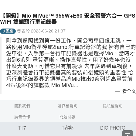
【開箱】Mio MiVue™ 955W+E60 安全預警六合一 GPS
WIFI 雙鏡頭行車記錄器
發表於 2023-06-20 21:37
0 回應
剛拿到駕照找到第一份工作，開公司車四處走跳，一
路使用Mio衛星導航&amp;行車記錄器的我 擁有自己的
愛車後，入手第一台行車記錄器也是選擇Mio，當時才
出到6系列 畫質清晰、操作直覺性，用了好幾年也沒
什麼大問題，可惜它只有前鏡頭 去年底遇到車禍後，
更深刻體會行車記錄器真的要裝前後鏡頭的重要性 恰
巧行車記錄器界的領導品牌Mio推出9系列超高畫質前
4K+後2K的旗艦款 Mio MiVu...
看全文
關於我們
著作權聲明
隱私權聲明
廣告合作
問題回報
T17
T客邦
DIGIPHOTO