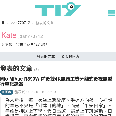
/
joan770712
/
發表的文章
Kate
joan770712
對不起，我忘了寫自我介紹！
發表的文章
發表的回應
發表的文章
(3)
Mio MiVue R890W 前後雙4K鏡頭主機分離式後視鏡型
行車記錄器
發表於 2026-01-19 22:19
0 回應
為人母後，每一次坐上駕駛座、手握方向盤，心裡想
的早已不只是「到達目的地」，而是「平安回家」。
無論是接送上下學、假日出遊，還是上下班通勤、日