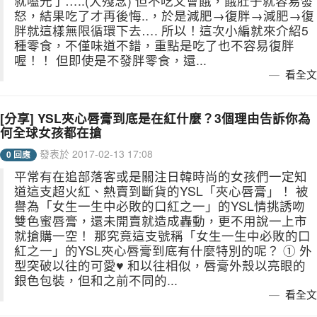
就嗑光了…..(大殘念) 但不吃又會餓，餓肚子就容易發
怒，結果吃了才再後悔..，於是減肥→復胖→減肥→復
胖就這樣無限循環下去…. 所以！這次小編就來介紹5
種零食，不僅味道不錯，重點是吃了也不容易復胖
喔！！ 但即使是不發胖零食，還...
看全文
[分享] YSL夾心唇膏到底是在紅什麼？3個理由告訴你為
何全球女孩都在搶
發表於 2017-02-13 17:08
0 回應
平常有在追部落客或是關注日韓時尚的女孩們一定知
道這支超火紅、熱賣到斷貨的YSL「夾心唇膏」！ 被
譽為「女生一生中必敗的口紅之一」的YSL情挑誘吻
雙色蜜唇膏，還未開賣就造成轟動，更不用說一上市
就搶購一空！ 那究竟這支號稱「女生一生中必敗的口
紅之一」的YSL夾心唇膏到底有什麼特別的呢？ ① 外
型突破以往的可愛♥ 和以往相似，唇膏外殼以亮眼的
銀色包裝，但和之前不同的...
看全文