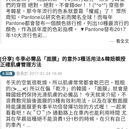
們的穿搭 絕對、絕對、不會錯der！！(*^o^*) 穿搭參
考韓星，那今年流行的色系就要靠「權威」了！ 眾所
周知，Pantone以研究色彩而聞名全球！而每年
Pantone都會發布一個顏色排行榜，列出10種最流行的
顏色，作為該年度的色彩指標。 ▼Pantone發布2017
年10大流行色彩...
看全文
[分享] 冬季必需品「面膜」的意外3種活用法&韓妞親授
正確肌膚管理方法
發表於 2017-01-24 16:46
0 回應
冬天的空氣很乾燥，所以肌膚常常都會乾巴巴、粗粗
的(⋟﹏⋞) 所以在偏「乾冷」的韓國，「面膜」就會是
韓國妞們保持光滑肌膚的必備品！ 今天就來介紹，不
浪費敷完臉後面膜的3種有效利用法，以及在家敷面膜
時能讓面膜更有事半功倍發揮功效的方式喔！ 一起來
看看吧！ᕕ( ՞ ᗜ ՞ )ᕗ 通勤路上在車內也能利用時間 尤
其在早晨這種絕不能浪費1分1秒的時候，在只有自己
的車內，...