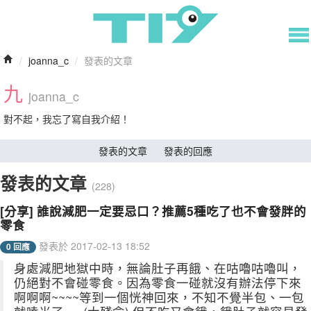
/
joanna_c
/
發表的文章
九
joanna_c
對不起，我忘了寫自我介紹！
發表的文章
發表的回應
發表的文章
(228)
[分享] 誰說減肥一定要忌口？推薦5種吃了也不會發胖的
零食
發表於 2017-02-13 18:52
0 回應
身處減肥地獄中時，無論肚子再餓、在咕嚕咕嚕叫，
仍絕對不會碰零食。因為零食一碰就沒有辦法停下來
啊啊啊~~~~等到一個恍神回來，不知不覺半包、一包