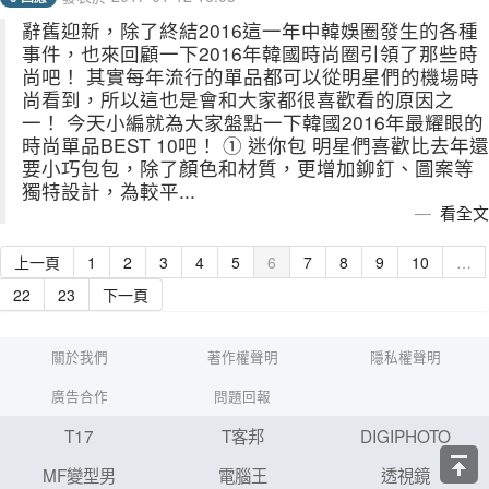
辭舊迎新，除了終結2016這一年中韓娛圈發生的各種
事件，也來回顧一下2016年韓國時尚圈引領了那些時
尚吧！ 其實每年流行的單品都可以從明星們的機場時
尚看到，所以這也是會和大家都很喜歡看的原因之
一！ 今天小編就為大家盤點一下韓國2016年最耀眼的
時尚單品BEST 10吧！ ① 迷你包 明星們喜歡比去年還
要小巧包包，除了顏色和材質，更增加鉚釘、圖案等
獨特設計，為較平...
看全文
上一頁
1
2
3
4
5
6
7
8
9
10
…
22
23
下一頁
關於我們
著作權聲明
隱私權聲明
廣告合作
問題回報
T17
T客邦
DIGIPHOTO
MF變型男
電腦王
透視鏡