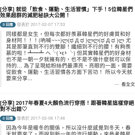
[分享] 就從「飲食、運動、生活習慣」下手！5位韓星們
效果超群的減肥秘訣大公開！
發表於 2017-02-07 17:53
0 回應
同樣都是女生，但每次都好羨慕韓星們的好膚質和好
身材阿！！！(吶喊~~~)ლ(ಥ Д ಥ )ლლ(ಥ Д ಥ )ლ 尤
其是那筆直到不行的雙腳！纖細到不行的腰！有夠羨
慕的啦！┻━┻ ヘ╰( •̀ε•́ ╰) 但其實韓星們的好身材
也不是一朝一夕就擁有的，也不是不做什麼就可以保
持的… 為了呈現給粉絲們最漂亮、亮眼的一面，需要
從飲食、運動、生活習慣各方面下苦功！ 所以今天就
要來分享...
看全文
[分享] 2017年春夏4大顏色流行穿搭！跟著韓星這樣穿絕
對不出錯♡
發表於 2017-02-06 17:46
0 回應
因為今年是暖冬的關係，所以沒什麼感覺到冬天，春
天就要來了。而說到新一年的流行趨勢，來參考韓星