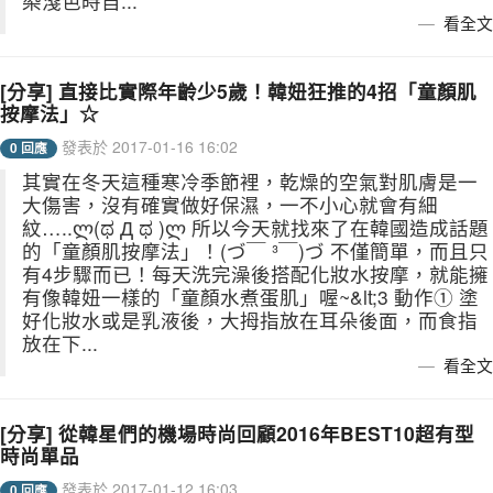
染淺色時自...
看全文
[分享] 直接比實際年齡少5歲！韓妞狂推的4招「童顏肌
按摩法」☆
發表於 2017-01-16 16:02
0 回應
其實在冬天這種寒冷季節裡，乾燥的空氣對肌膚是一
大傷害，沒有確實做好保濕，一不小心就會有細
紋…..ლ(ಥ Д ಥ )ლ 所以今天就找來了在韓國造成話題
的「童顏肌按摩法」！(づ￣ ³￣)づ 不僅簡單，而且只
有4步驟而已！每天洗完澡後搭配化妝水按摩，就能擁
有像韓妞一樣的「童顏水煮蛋肌」喔~&lt;3 動作① 塗
好化妝水或是乳液後，大拇指放在耳朵後面，而食指
放在下...
看全文
[分享] 從韓星們的機場時尚回顧2016年BEST10超有型
時尚單品
發表於 2017-01-12 16:03
0 回應