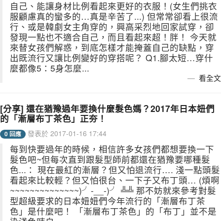
自己、能讓身材比例看起來更好的衣服！(女生們挑衣
服顧慮真的蠻多的…真是辛苦了...) 但常常卻看上很流
行、或是韓劇女主角穿的，興高采烈地回家試穿，卻
發現一點也不適合自己，而且看起來超！胖！ 今天就
來替女孩們解惑，到底怎樣才能掩蓋自己的缺點，穿
出既流行又讓比例變好的穿搭呢？ Q1.腳太短…穿什
麼都像5：5身怎麼...
看全文
[分享] 還在猶豫過年要換什麼髮色媽？2017年日本妞們
的「漸層布丁茶色」正夯！
發表於 2017-01-16 17:44
0 回應
每到快要過年的時候，相信許多女孩們都想要換一下
髮色吧~但每次直到跟髮型師前都還在猶豫要哪種髮
色...： 現在最紅的漸層？但又怕退流行…. 淺一點頭髮
看起來比較輕？但又怕很台、一下子又布丁頭… (煩啊
~~~~~~~~~~~~~~)╯-__-)╯ ╩╩ 那不妨就來參考對髮
型超級要求的日本妞妞們今年流行的「漸層布丁茶
色」是什麼吧！ 「漸層布丁茶色」的「布丁」並不是