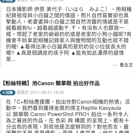
日本攝影師 伊原 美代子（いはら みよこ），用相機
紀錄祖母與小白貓之間的情誼，照片自然寫實卻也真
摯動人，老婆婆與小白貓之間自然流露的情感是不是
越看越有fu，越看越感動〒ˍ〒，有沒有人也跟我一
樣，想起了老家的爺爺奶奶或是老家的小狗小貓呢?有
機會不妨拿起相機記錄家人與寵物間的互動也挺不錯
的喔! ▲看得出來小白貓真的是奶奶從小拉拔長大的
喔!! ▲真是個調皮的孩子阿 ▲能有如此濃厚的感情
是...
看全文
【粉絲特輯】用Canon 類單眼 拍出好作品
發表於 2011-08-01 16:40
0 回應
在「C+粉絲應援團，拍出你對Canon相機的熱情」活
動中，我們看到獲得金獎的得主Reptile Kaoyaula
以 類單眼 Canon PowerShot PRO1 拍出一系列令人
為之著迷的作品，在 色彩 與 構圖 的呈現上，都有十
分出色的表現，到底他是怎麼辦到的？對他而言，最
困難的不是 風景攝影 ，而是 人像寫真 ，他在人像攝