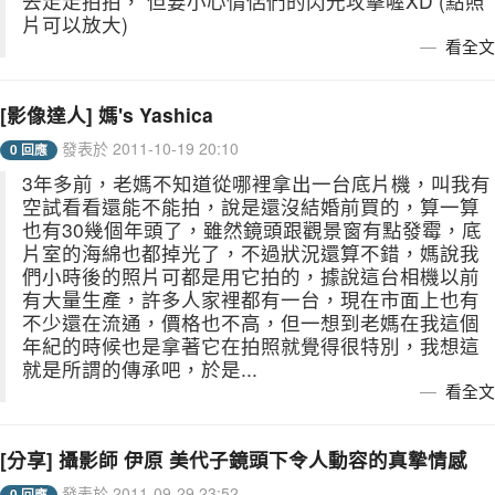
去走走拍拍， 但要小心情侶們的閃光攻擊喔XD (點照
片可以放大)
看全文
[影像達人] 媽's Yashica
發表於 2011-10-19 20:10
0 回應
3年多前，老媽不知道從哪裡拿出一台底片機，叫我有
空試看看還能不能拍，說是還沒結婚前買的，算一算
也有30幾個年頭了，雖然鏡頭跟觀景窗有點發霉，底
片室的海綿也都掉光了，不過狀況還算不錯，媽說我
們小時後的照片可都是用它拍的，據說這台相機以前
有大量生產，許多人家裡都有一台，現在市面上也有
不少還在流通，價格也不高，但一想到老媽在我這個
年紀的時候也是拿著它在拍照就覺得很特別，我想這
就是所謂的傳承吧，於是...
看全文
[分享] 攝影師 伊原 美代子鏡頭下令人動容的真摯情感
發表於 2011-09-29 23:52
0 回應