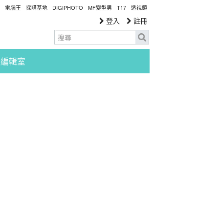
電腦王
採購基地
DIGIPHOTO
MF變型男
T17
透視鏡
登入
註冊
編輯室