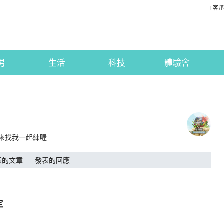
T客邦
男
生活
科技
體驗會
以來找我一起練喔
表的文章
發表的回應
定