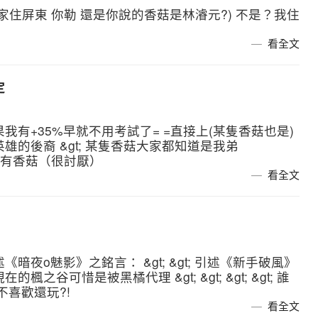
(我家住屏東 你勒 還是你說的香菇是林濬元?) 不是？我住
看全文
定
果我有+35%早就不用考試了= =直接上(某隻香菇也是)
然是英雄的後裔 &gt; 某隻香菇大家都知道是我弟
們班上也有香菇（很討厭）
看全文
《暗夜o魅影》之銘言： &gt; &gt; 引述《新手破風》
現在的楓之谷可惜是被黑橘代理 &gt; &gt; &gt; &gt; 誰
不喜歡還玩?!
看全文