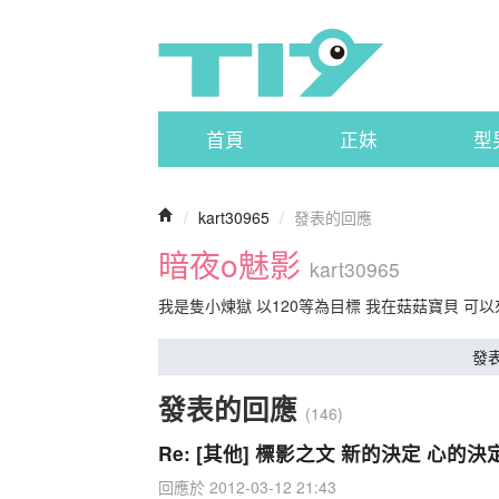
首頁
正妹
型
/
kart30965
/
發表的回應
暗夜o魅影
kart30965
我是隻小煉獄 以120等為目標 我在菇菇寶貝 可
發
發表的回應
(146)
Re: [其他] 標影之文 新的決定 心的決
回應於 2012-03-12 21:43