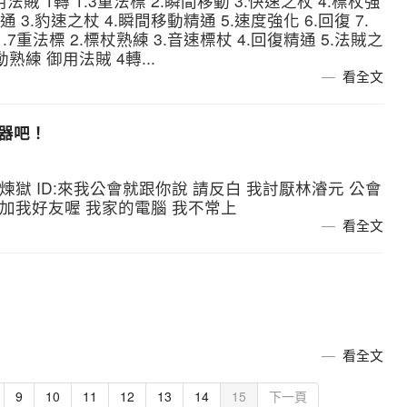
御用法賊 1轉 1.3重法標 2.瞬間移動 3.快速之杖 4.標杖強
通 3.豹速之杖 4.瞬間移動精通 5.速度強化 6.回復 7.
.7重法標 2.標杖熟練 3.音速標杖 4.回復精通 5.法賊之
動熟練 御用法賊 4轉...
看全文
服器吧！
煉獄 ID:來我公會就跟你說 請反白 我討厭林濬元 公會
來加我好友喔 我家的電腦 我不常上
看全文
看全文
9
10
11
12
13
14
15
下一頁