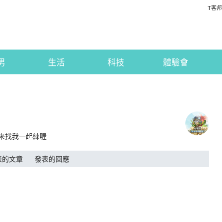
T客邦
男
生活
科技
體驗會
以來找我一起練喔
表的文章
發表的回應