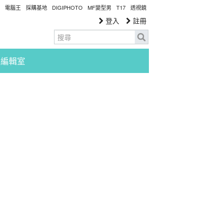
電腦王
採購基地
DIGIPHOTO
MF變型男
T17
透視鏡
登入
註冊
編輯室