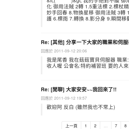
&lt;(￣︶￣)&gt; 我的手絕對不酸 
化 御用法賊 2轉 1.5重法標 2.標杖精
妙手回春 8.物換星移 御用法賊 3轉 1
護 6.標雨 7.轉換 8.影分身 9.瞬間移
Re: [其他] 分享一下大家的職業和伺
回應於 2011-09-12 20:06
我是尾香 我在菇菇寶貝伺服器 職業:
收人喔 公會名:特約補習班 要的人
Re: [閒聊] 大家安安~~我回來了!!
回應於 2011-09-12 19:57
歡迎阿 反白 (雖然我也不常上)
上一頁
1
2
…
7
8