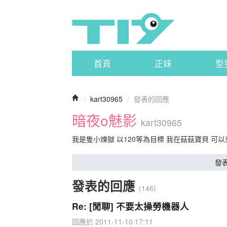
首頁
正妹
型
/
kart30965
/
發表的回應
暗夜o魅影
kart30965
我是隻小煉獄 以120等為目標 我在菇菇寶貝 可
發
發表的回應
(146)
Re: [閒聊] 不要太操勞機器人
回應於 2011-11-10 17:11