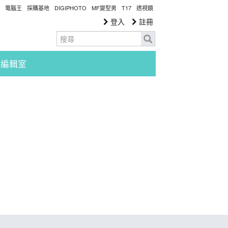
電腦王
採購基地
DIGIPHOTO
MF變型男
T17
透視鏡
登入
註冊
編輯室