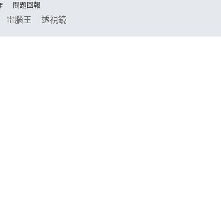
作
問題回報
電腦王
透視鏡