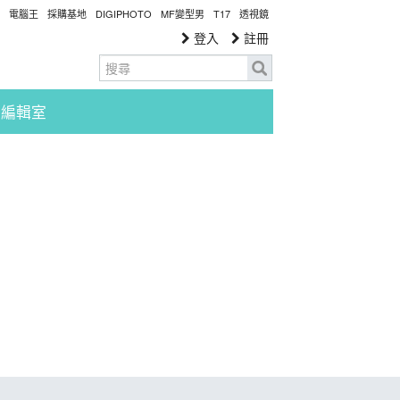
電腦王
採購基地
DIGIPHOTO
MF變型男
T17
透視鏡
登入
註冊
編輯室