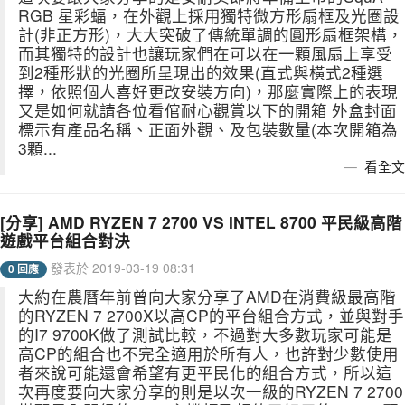
RGB 星彩蝠，在外觀上採用獨特微方形扇框及光圈設
計(非正方形)，大大突破了傳統單調的圓形扇框架構，
而其獨特的設計也讓玩家們在可以在一顆風扇上享受
到2種形狀的光圈所呈現出的效果(直式與橫式2種選
擇，依照個人喜好更改安裝方向)，那麼實際上的表現
又是如何就請各位看倌耐心觀賞以下的開箱 外盒封面
標示有產品名稱、正面外觀、及包裝數量(本次開箱為
3顆...
看全文
[分享] AMD RYZEN 7 2700 VS INTEL 8700 平民級高階
遊戲平台組合對決
發表於 2019-03-19 08:31
0 回應
大約在農曆年前曾向大家分享了AMD在消費級最高階
的RYZEN 7 2700X以高CP的平台組合方式，並與對手
的I7 9700K做了測試比較，不過對大多數玩家可能是
高CP的組合也不完全適用於所有人，也許對少數使用
者來說可能還會希望有更平民化的組合方式，所以這
次再度要向大家分享的則是以次一級的RYZEN 7 2700