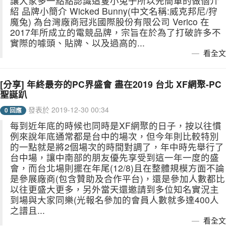
讓大家多一點點認識這隻小兔子所以先簡單的做個介
紹 品牌小簡介 Wicked Bunny(中文名稱:威克邦尼/狩
魔兔) 為台灣廠商冠兆國際股份有限公司 Verico 在
2017年所成立的電競品牌，宗旨在於為了打破許多不
實際的噱頭、貼牌、以及過高的...
看全文
[分享] 年終最夯的PC界盛會 盡在2019 台北 XF網聚-PC
聖誕趴
發表於 2019-12-30 00:34
0 回應
每到近年底的時候也同時是XF網聚的日子，按以往慣
例來說年底通常都是台中的場次，但今年則比較特別
的一點就是將2個場次的時間對調了，年中時先舉行了
台中場，讓中南部的朋友優先享受到這一年一度的盛
會，而台北場則擺在年尾(12/8)且在整體規模方面不論
是參展廠商(包含贊助及合作平台)，還是參加人數都比
以往更盛大更多，另外當天還邀請到多位知名實況主
到場與大家同樂(光報名參加的會員人數就多達400人
之譜且...
看全文