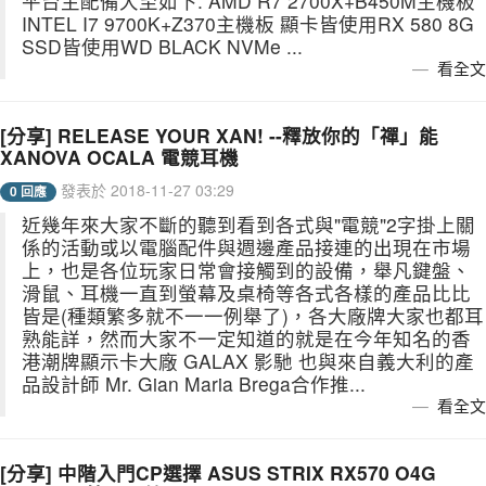
平台主配備大至如下: AMD R7 2700X+B450M主機板
INTEL I7 9700K+Z370主機板 顯卡皆使用RX 580 8G
SSD皆使用WD BLACK NVMe ...
看全文
[分享] RELEASE YOUR XAN! --釋放你的「禪」能
XANOVA OCALA 電競耳機
發表於 2018-11-27 03:29
0 回應
近幾年來大家不斷的聽到看到各式與"電競"2字掛上關
係的活動或以電腦配件與週邊產品接連的出現在市場
上，也是各位玩家日常會接觸到的設備，舉凡鍵盤、
滑鼠、耳機一直到螢幕及桌椅等各式各樣的產品比比
皆是(種類繁多就不一一例舉了)，各大廠牌大家也都耳
熟能詳，然而大家不一定知道的就是在今年知名的香
港潮牌顯示卡大廠 GALAX 影馳 也與來自義大利的產
品設計師 Mr. Gian Maria Brega合作推...
看全文
[分享] 中階入門CP選擇 ASUS STRIX RX570 O4G