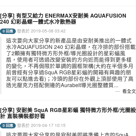
[分享] 有型又給力 ENERMAX安耐美 AQUAFUSION
240 幻彩晶蝶一體式水冷散熱器
發表於 2019-05-08 03:42
0 回應
這次要向大家分享的新產品是由安耐美推出的一體式
水冷AQUAFUSION 240 幻彩晶蝶，在冷排的部份搭載
了2顆擁有獨特微方形外框/導光圈設計的星彩蝠風
扇，使用者可透過改變安裝的方向近而能得到更多樣
的變化，不再侷限於單調的圓框架構(大約在半個多月
前曾經有分享過SquA RGB星彩蝠的開箱有興趣的朋
友可以點進去看)；冷頭的部份在外觀上頂部使用了高
透光壓克力搭配側邊的Aurabelt導光圈整體質...
看全文
[分享] 安耐美 SquA RGB星彩蝠 獨特微方形外框/光圈設
計 直裝橫裝都好看
發表於 2019-04-17 10:15
0 回應
這次要跟大家分享的是安耐美即將準備上市的SquA