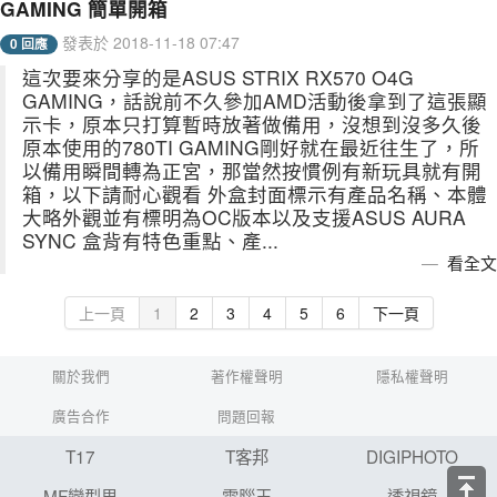
GAMING 簡單開箱
發表於 2018-11-18 07:47
0 回應
這次要來分享的是ASUS STRIX RX570 O4G
GAMING，話說前不久參加AMD活動後拿到了這張顯
示卡，原本只打算暫時放著做備用，沒想到沒多久後
原本使用的780TI GAMING剛好就在最近往生了，所
以備用瞬間轉為正宮，那當然按慣例有新玩具就有開
箱，以下請耐心觀看 外盒封面標示有產品名稱、本體
大略外觀並有標明為OC版本以及支援ASUS AURA
SYNC 盒背有特色重點、產...
看全文
上一頁
1
2
3
4
5
6
下一頁
關於我們
著作權聲明
隱私權聲明
廣告合作
問題回報
T17
T客邦
DIGIPHOTO
MF變型男
電腦王
透視鏡