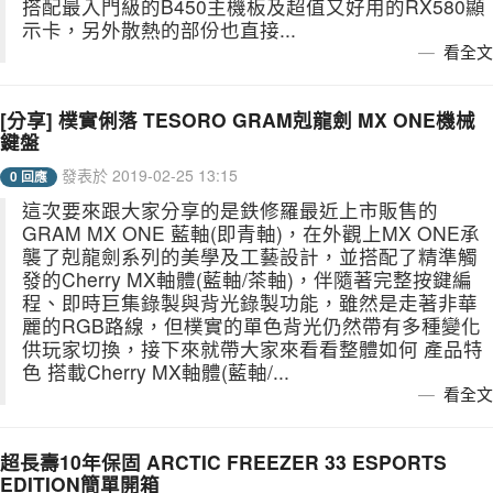
搭配最入門級的B450主機板及超值又好用的RX580顯
示卡，另外散熱的部份也直接...
看全文
[分享] 樸實俐落 TESORO GRAM剋龍劍 MX ONE機械
鍵盤
發表於 2019-02-25 13:15
0 回應
這次要來跟大家分享的是鉄修羅最近上市販售的
GRAM MX ONE 藍軸(即青軸)，在外觀上MX ONE承
襲了剋龍劍系列的美學及工藝設計，並搭配了精準觸
發的Cherry MX軸體(藍軸/茶軸)，伴隨著完整按鍵編
程、即時巨集錄製與背光錄製功能，雖然是走著非華
麗的RGB路線，但樸實的單色背光仍然帶有多種變化
供玩家切換，接下來就帶大家來看看整體如何 產品特
色 搭載Cherry MX軸體(藍軸/...
看全文
超長壽10年保固 ARCTIC FREEZER 33 ESPORTS
EDITION簡單開箱