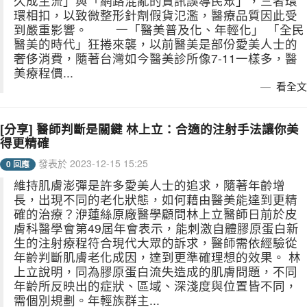
久成主流」與「網路混亂的資訊誤導民眾」，三者環
環相扣，以致微整形針劑假貨氾濫，醫療品質因此受
到嚴重影響。 一「醫美普及化、年輕化」 「全民
醫美的時代」狂捲來襲，以前醫美是部份愛美人士的
奢侈消費，隨著台灣如今醫美診所像7-11一樣多，醫
美療程價...
看全文
[分享] 醫師判斷是關鍵 林上立：合適的注射手法讓你美
得更精確
發表於 2023-12-15 15:25
0 回應
維持肌膚澎彈是許多愛美人士的追求，隨著年齡增
長，出現不同的老化狀態，如何藉由醫美能達到更精
確的治療？洢蓮絲原廠醫學顧問林上立醫師日前於皮
膚科醫學會第49屆年會表示，能刺激自體膠原蛋白新
生的注射療程符合現代大眾的訴求，醫師需依經驗從
年齡判斷肌膚老化成因，達到更準確理想的效果。 林
上立說明，同為膠原蛋白流失造成的肌膚問題，不同
年齡所反映出的症狀、區域、深淺度與位置皆不同，
需個別規劃。年輕族群主...