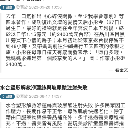
發表於 2023-09-28 10:56
1 回應
去年一口氣推出《心碎沒關係，至少我學會離別》等
四本著作，成功復出文壇的愛情天后小彤今（27日）
過生日，最好的禮物就是在今年奔波日本五趟後，終
於以日幣1.15億元（約2400萬元台幣）在品川區目黑
川旁買下心儀的房子；本月初她從東京返台後停留不
到48小時，又帶媽媽前往沖繩進行五天四夜的孝親之
旅，小彤在母難日這天有感而發表示：「賺再多錢，
我媽媽永遠是第一個該享受的人。」 圖：作家小彤砸
2400萬...
看全文
水合塑形解救洢蓮絲與玻尿酸注射失敗
發表於 2023-08-17 14:37
0 回應
水合塑形解救洢蓮絲與玻尿酸注射失敗 許多民眾因工
作壓力、長期作息不正常，導致肌膚快速老化，除了
藉由口服藥物與保養品補充外，多半透過醫美療程補
充。不過，醫美皆有風險，愛玩美診所童盛麒醫師指