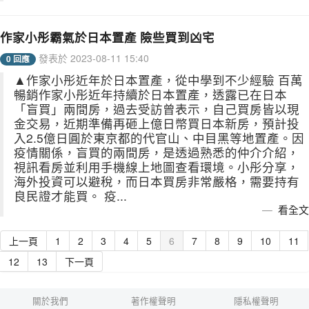
作家小彤霸氣於日本置產 險些買到凶宅
發表於 2023-08-11 15:40
0 回應
▲作家小彤近年於日本置產，從中學到不少經驗 百萬
暢銷作家小彤近年持續於日本置產，透露已在日本
「盲買」兩間房，過去受訪曾表示，自己買房皆以現
金交易，近期準備再砸上億日幣買日本新房，預計投
入2.5億日圓於東京都的代官山、中目黑等地置產。因
疫情關係，盲買的兩間房，是透過熟悉的仲介介紹，
視訊看房並利用手機線上地圖查看環境。小彤分享，
海外投資可以避稅，而日本買房非常嚴格，需要持有
良民證才能買。 疫...
看全文
上一頁
1
2
3
4
5
6
7
8
9
10
11
12
13
下一頁
關於我們
著作權聲明
隱私權聲明