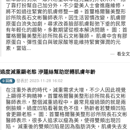
了靠打扮幫自己加分外，不少愛美人士會進廠維修，
將不如過往緊實的肌膚修整一番。首璽格爾醫美整形
診所院長石文彬醫師表示，因生活習慣改變，肌膚膠
原蛋白流失加劇，尋求改善臉部肌膚鬆弛下垂的民眾
有年輕化的趨勢，多數期望從根本解決問題。 圖：首
璽格爾醫美整形診所院長石文彬醫師。 肌膚中含有膠
原蛋白、彈性蛋白與玻尿酸等能維持緊實彈潤的元
素，當這...
看全文
過度減重顯老態 洢蓮絲幫助逆轉肌膚年齡
發表於 2023-11-28 16:02
0 回應
在注重外表的時代，減重需求大增，不少人因此視覺
上顯得不夠精神，首璽格爾醫美整形診所院長石文彬
醫師表示，整個減重過程中，最常見瘦過頭的就是兩
側臉頰，過度凹陷看著氣色不佳，熟齡者若雙頰凹陷
會更顯老態。 圖：首璽格爾醫美整形診所院長石文彬
醫師表示，很多人追求以瘦為美，使得雙頰出現凹
陷。 減重後的雙頰凹陷是因為脂肪消失，肌膚失去支