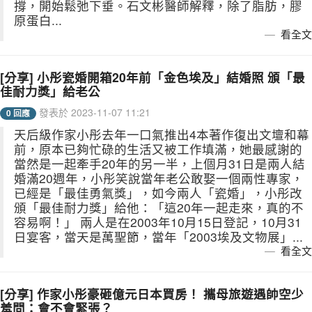
撐，開始鬆弛下垂。石文彬醫師解釋，除了脂肪，膠
原蛋白...
看全文
[分享] 小彤瓷婚開箱20年前「金色埃及」結婚照 頒「最
佳耐力獎」給老公
發表於 2023-11-07 11:21
0 回應
天后級作家小彤去年一口氣推出4本著作復出文壇和幕
前，原本已夠忙碌的生活又被工作填滿，她最感謝的
當然是一起牽手20年的另一半，上個月31日是兩人結
婚滿20週年，小彤笑說當年老公敢娶一個兩性專家，
已經是「最佳勇氣獎」，如今兩人「瓷婚」，小彤改
頒「最佳耐力獎」給他：「這20年一起走來，真的不
容易啊！」 兩人是在2003年10月15日登記，10月31
日宴客，當天是萬聖節，當年「2003埃及文物展」...
看全文
[分享] 作家小彤豪砸億元日本買房！ 攜母旅遊遇帥空少
羞問：會不會緊張？