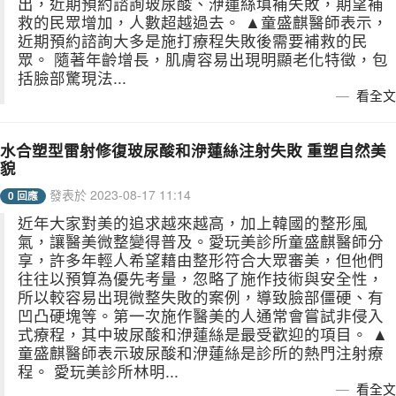
出，近期預約諮詢玻尿酸、洢蓮絲填補失敗，期望補
救的民眾增加，人數超越過去。 ▲童盛麒醫師表示，
近期預約諮詢大多是施打療程失敗後需要補救的民
眾。 隨著年齡增長，肌膚容易出現明顯老化特徵，包
括臉部驚現法...
看全文
水合塑型雷射修復玻尿酸和洢蓮絲注射失敗 重塑自然美
貌
發表於 2023-08-17 11:14
0 回應
近年大家對美的追求越來越高，加上韓國的整形風
氣，讓醫美微整變得普及。愛玩美診所童盛麒醫師分
享，許多年輕人希望藉由整形符合大眾審美，但他們
往往以預算為優先考量，忽略了施作技術與安全性，
所以較容易出現微整失敗的案例，導致臉部僵硬、有
凹凸硬塊等。第一次施作醫美的人通常會嘗試非侵入
式療程，其中玻尿酸和洢蓮絲是最受歡迎的項目。 ▲
童盛麒醫師表示玻尿酸和洢蓮絲是診所的熱門注射療
程。 愛玩美診所林明...
看全文