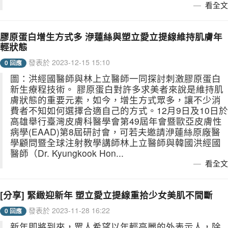
看全文
膠原蛋白增生方式多 洢蓮絲與塑立愛立提線維持肌膚年
輕狀態
發表於 2023-12-15 15:10
0 回應
圖：洪經國醫師與林上立醫師一同探討刺激膠原蛋白
新生療程技術。 膠原蛋白對許多求美者來說是維持肌
膚狀態的重要元素，如今，增生方式眾多，讓不少消
費者不知如何選擇合適自己的方式。12月9日及10日於
高雄舉行臺灣皮膚科醫學會第49屆年會暨歐亞皮膚性
病學(EAAD)第8屆研討會，可若夫邀請洢蓮絲原廠醫
學顧問暨全球注射教學講師林上立醫師與韓國洪經國
醫師（Dr. Kyungkook Hon...
看全文
[分享] 緊緻迎新年 塑立愛立提線重拾少女美肌不間斷
發表於 2023-11-28 16:22
0 回應
新年即將到來，眾人希望以年輕亮麗的外表示人，除