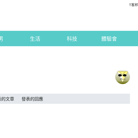
T客邦
男
生活
科技
體驗會
表的文章
發表的回應