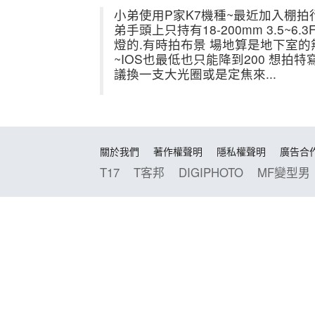
小弟使用P家K7機種~最近加入棚
弟手頭上只持有18-200mm 3.5~
燈的.有時拍布景 場地算是地下室
~IOS也最低也只能降到200 想拍特
議換一支大光圈或是定焦來...
關於我們
著作權聲明
隱私權聲明
廣告合
T17
T客邦
DIGIPHOTO
MF變型男