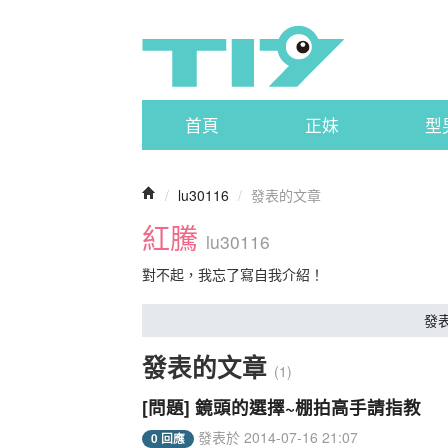
首頁
正妹
型
/
lu30116
/
發表的文章
紅騰
lu30116
對不起，我忘了寫自我介紹！
發
發表的文章
(1)
[問題] 鏡頭的選擇~棚拍高手請指教
發表於 2014-07-16 21:07
0 回應