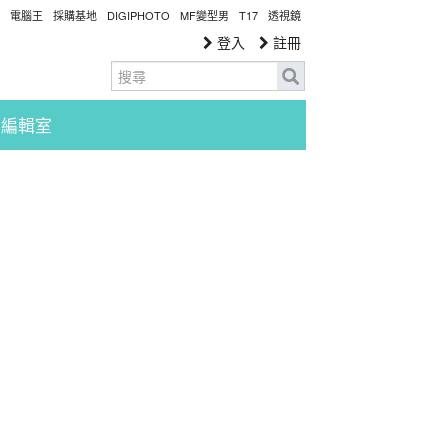
電腦王
採購基地
DIGIPHOTO
MF變型男
T17
透視鏡
登入
註冊
編輯室