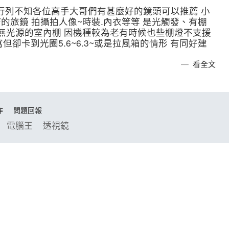
拍行列不知各位高手大哥們有甚麼好的鏡頭可以推薦 小
6.3F的旅鏡 拍攝拍人像~時裝.內衣等等 是光觸發、有棚
的無光源的室內棚 因機種較為老有時候也些棚燈不支援
寫但卻卡到光圈5.6~6.3~或是拉風箱的情形 有同好建
看全文
作
問題回報
電腦王
透視鏡